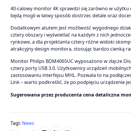
40-calowy monitor 4K sprawdzi się zarówno w użytku d
będą mogli w łatwy sposób dostrzec detale oraz docen
Dodatkowym atutem jest możliwość wygodnego działan
cztery obszary i wyświetlać na każdym z nich jednocze
rynkowe, a dla projektanta cztery różne widoki sko
atrakcyjny design monitora, stosując bardzo cienką r
Monitor Philips BDM4065UC wyposażono w złącze Displa
cztery porty USB 3.0. Użytkownicy urządzeń mobilnyc
zastosowaniu interfejsu MHL. Pozwala to na podłączen
Link – warto podkreślić, że po podpięciu urządzenie j
Sugerowana przez producenta cena detaliczna moni
Tagi:
News