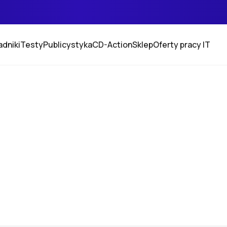
adniki
Testy
Publicystyka
CD-Action
Sklep
Oferty pracy IT