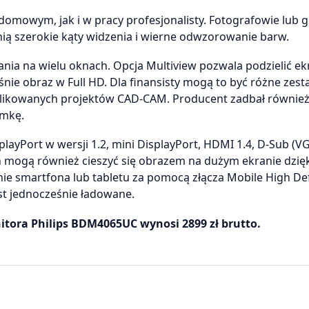
omowym, jak i w pracy profesjonalisty. Fotografowie lub g
ią szerokie kąty widzenia i wierne odwzorowanie barw.
ia na wielu oknach. Opcja Multiview pozwala podzielić ek
śnie obraz w Full HD. Dla finansisty mogą to być różne zest
mplikowanych projektów CAD-CAM. Producent zadbał również
amkę.
yPort w wersji 1.2, mini DisplayPort, HDMI 1.4, D-Sub (VG
h mogą również cieszyć się obrazem na dużym ekranie dzię
ie smartfona lub tabletu za pomocą złącza Mobile High Def
est jednocześnie ładowane.
tora Philips BDM4065UC wynosi 2899 zł brutto.