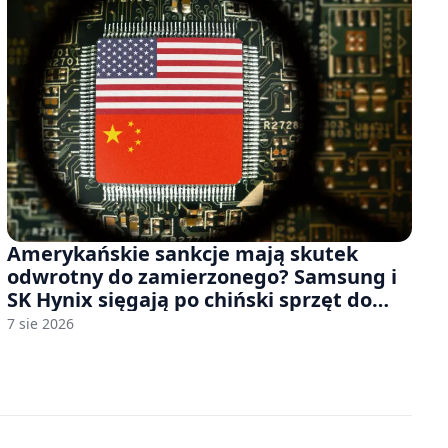
Amerykańskie sankcje mają skutek
odwrotny do zamierzonego? Samsung i
SK Hynix sięgają po chiński sprzęt do
fabryk chipów
7 sie 2026