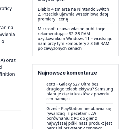
raficy
Diablo 4 zmierza na Nintendo Switch
2. Przeciek ujawnia wrześniową datę
premiery i cenę
ran na
Microsoft usuwa własne publikacje
rekomendujące 32 GB RAM
awienia
użytkownikom Windows 11 – wciskając
 o
nam przy tym komputery z 8 GB RAM
po zawyżonych cenach
A) oraz
ki
Najnowsze komentarze
inition
eettt
-
Galaxy S27 Ultra bez
drugiego teleobiektywu? Samsung
planuje cięcia kosztów z powodu
cen pamięci
Grześ
-
PlayStation nie obawia się
rywalizacji z pecetami. „W
porównaniu z PC do gier z
najwyższej półki nasz produkt jest
bardziej przystępny cenowo”