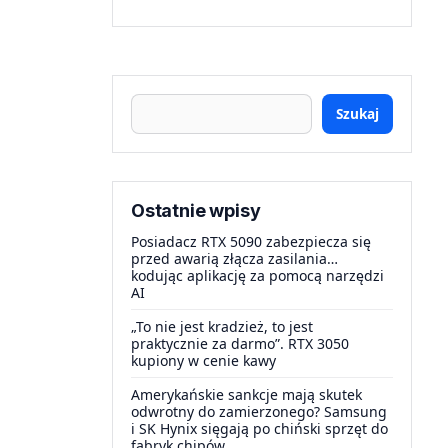
Szukaj
Ostatnie wpisy
Posiadacz RTX 5090 zabezpiecza się
przed awarią złącza zasilania…
kodując aplikację za pomocą narzędzi
AI
„To nie jest kradzież, to jest
praktycznie za darmo”. RTX 3050
kupiony w cenie kawy
Amerykańskie sankcje mają skutek
odwrotny do zamierzonego? Samsung
i SK Hynix sięgają po chiński sprzęt do
fabryk chipów