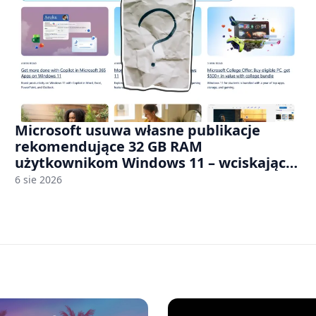
Microsoft usuwa własne publikacje
rekomendujące 32 GB RAM
użytkownikom Windows 11 – wciskając
nam przy tym komputery z 8 GB RAM po
6 sie 2026
zawyżonych cenach