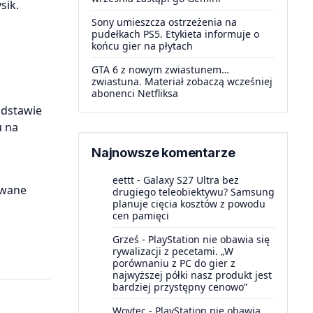
sik.
Sony umieszcza ostrzeżenia na
pudełkach PS5. Etykieta informuje o
końcu gier na płytach
GTA 6 z nowym zwiastunem…
zwiastuna. Materiał zobaczą wcześniej
abonenci Netfliksa
odstawie
u na
Najnowsze komentarze
eettt
-
Galaxy S27 Ultra bez
owane
drugiego teleobiektywu? Samsung
planuje cięcia kosztów z powodu
cen pamięci
Grześ
-
PlayStation nie obawia się
rywalizacji z pecetami. „W
porównaniu z PC do gier z
najwyższej półki nasz produkt jest
bardziej przystępny cenowo”
Woytec
-
PlayStation nie obawia