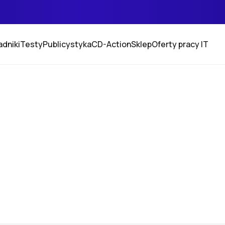
adniki
Testy
Publicystyka
CD-Action
Sklep
Oferty pracy IT