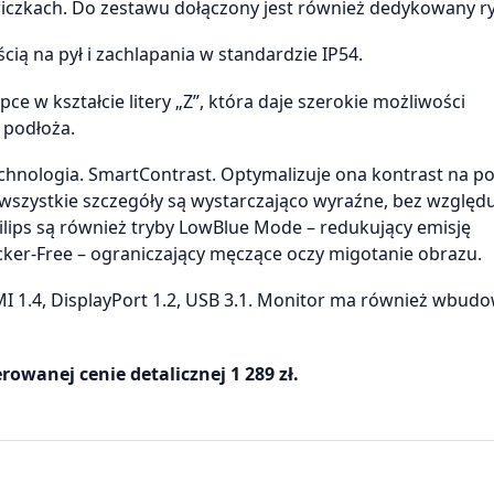
czkach. Do zestawu dołączony jest również dedykowany ry
ią na pył i zachlapania w standardzie IP54.
e w kształcie litery „Z”, która daje szerokie możliwości
 podłoża.
hnologia. SmartContrast. Optymalizuje ona kontrast na p
wszystkie szczegóły są wystarczająco wyraźne, bez względ
ips są również tryby LowBlue Mode – redukujący emisję
icker-Free – ograniczający męczące oczy migotanie obrazu.
MI 1.4, DisplayPort 1.2, USB 3.1. Monitor ma również wbud
rowanej cenie detalicznej 1 289 zł.