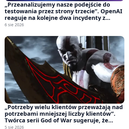
„Przeanalizujemy nasze podejście do
testowania przez strony trzecie”. OpenAI
reaguje na kolejne dwa incydenty z
udziałem autorskich modeli
6 sie 2026
„Potrzeby wielu klientów przeważają nad
potrzebami mniejszej liczby klientów”.
Twórca serii God of War sugeruje, że
rozumie, dlaczego Sony rezygnuje z gier
5 sie 2026