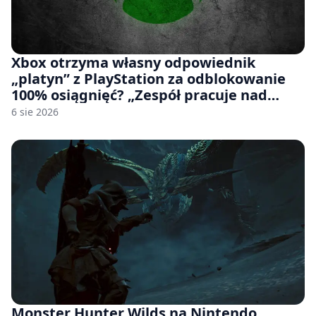
Xbox otrzyma własny odpowiednik
„platyn” z PlayStation za odblokowanie
100% osiągnięć? „Zespół pracuje nad
czymś, co ma się pojawić jeszcze w tym
6 sie 2026
roku”
Monster Hunter Wilds na Nintendo