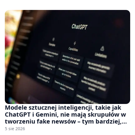
na płytach
Modele sztucznej inteligencji, takie jak
ChatGPT i Gemini, nie mają skrupułów w
tworzeniu fake newsów – tym bardziej,
jeśli rozmawiasz z nimi po polsku
5 sie 2026