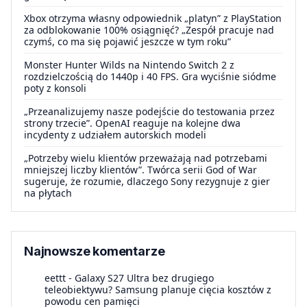
Xbox otrzyma własny odpowiednik „platyn” z PlayStation
za odblokowanie 100% osiągnięć? „Zespół pracuje nad
czymś, co ma się pojawić jeszcze w tym roku”
Monster Hunter Wilds na Nintendo Switch 2 z
rozdzielczością do 1440p i 40 FPS. Gra wyciśnie siódme
poty z konsoli
„Przeanalizujemy nasze podejście do testowania przez
strony trzecie”. OpenAI reaguje na kolejne dwa
incydenty z udziałem autorskich modeli
„Potrzeby wielu klientów przeważają nad potrzebami
mniejszej liczby klientów”. Twórca serii God of War
sugeruje, że rozumie, dlaczego Sony rezygnuje z gier
na płytach
Najnowsze komentarze
eettt
-
Galaxy S27 Ultra bez drugiego
teleobiektywu? Samsung planuje cięcia kosztów z
powodu cen pamięci