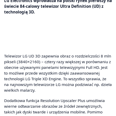
LG Electronics wprowadza na polski rynek pierwszy na
świecie 84-calowy telewizor Ultra Definition (UD) z
technologią 3D.
Telewizor LG UD 3D zapewnia obraz o rozdzielczości 8 mln
pikseli (3840×2160) – cztery razy większej w porównaniu z
obecnie używanymi panelami telewizyjnymi Full HD. Jest
to możliwe przede wszystkim dzięki zaawansowanej
technologii LG Triple XD Engine. To wszystko sprawia, że
na najnowszym telewizorze LG można podziwiać np. dzieła
wielkich malarzy.
Dodatkowa funkcja Resolution Upscaler Plus umożliwia
wierne odtwarzanie obrazów ze źródeł zewnętrznych,
takich jak dyski twarde i urządzenia mobilne. Pomimo