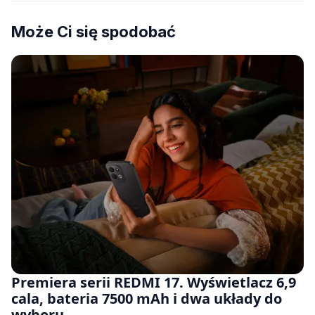
Może Ci się spodobać
Premiera serii REDMI 17. Wyświetlacz 6,9
cala, bateria 7500 mAh i dwa układy do
wyboru