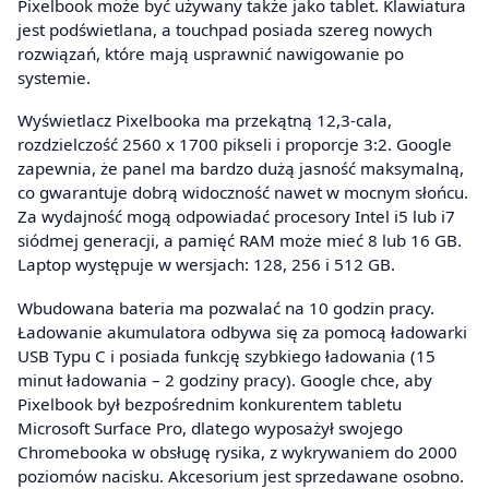
Pixelbook może być używany także jako tablet. Klawiatura
jest podświetlana, a touchpad posiada szereg nowych
rozwiązań, które mają usprawnić nawigowanie po
systemie.
Wyświetlacz Pixelbooka ma przekątną 12,3-cala,
rozdzielczość 2560 x 1700 pikseli i proporcje 3:2. Google
zapewnia, że panel ma bardzo dużą jasność maksymalną,
co gwarantuje dobrą widoczność nawet w mocnym słońcu.
Za wydajność mogą odpowiadać procesory Intel i5 lub i7
siódmej generacji, a pamięć RAM może mieć 8 lub 16 GB.
Laptop występuje w wersjach: 128, 256 i 512 GB.
Wbudowana bateria ma pozwalać na 10 godzin pracy.
Ładowanie akumulatora odbywa się za pomocą ładowarki
USB Typu C i posiada funkcję szybkiego ładowania (15
minut ładowania – 2 godziny pracy). Google chce, aby
Pixelbook był bezpośrednim konkurentem tabletu
Microsoft Surface Pro, dlatego wyposażył swojego
Chromebooka w obsługę rysika, z wykrywaniem do 2000
poziomów nacisku. Akcesorium jest sprzedawane osobno.