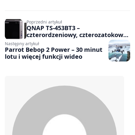
Poprzedni artykuł
QNAP TS-453BT3 –
czterordzeniowy, czterozatokowy
NAS
Następny artykuł
Parrot Bebop 2 Power – 30 minut
lotu i więcej funkcji wideo