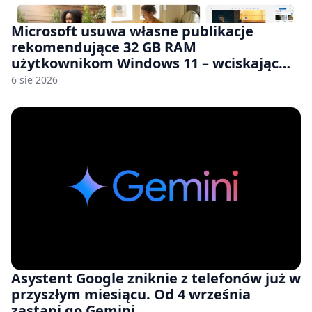
Microsoft usuwa własne publikacje
rekomendujące 32 GB RAM
użytkownikom Windows 11 – wciskając
nam przy tym komputery z 8 GB RAM po
6 sie 2026
zawyżonych cenach
Asystent Google zniknie z telefonów już w
przyszłym miesiącu. Od 4 września
zastąpi go Gemini