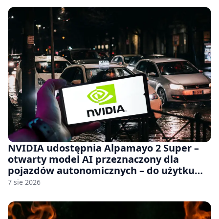
NVIDIA udostępnia Alpamayo 2 Super –
otwarty model AI przeznaczony dla
pojazdów autonomicznych – do użytku
komercyjnego
7 sie 2026