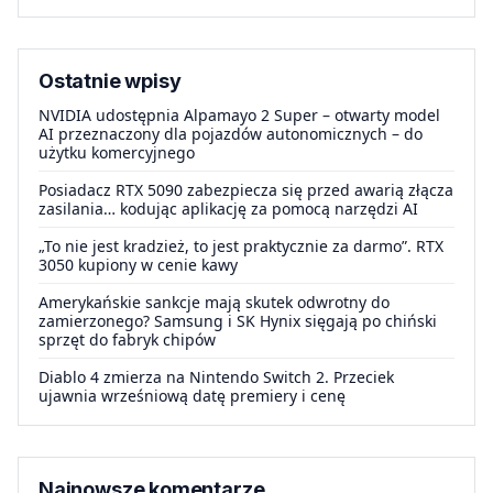
Ostatnie wpisy
NVIDIA udostępnia Alpamayo 2 Super – otwarty model
AI przeznaczony dla pojazdów autonomicznych – do
użytku komercyjnego
Posiadacz RTX 5090 zabezpiecza się przed awarią złącza
zasilania… kodując aplikację za pomocą narzędzi AI
„To nie jest kradzież, to jest praktycznie za darmo”. RTX
3050 kupiony w cenie kawy
Amerykańskie sankcje mają skutek odwrotny do
zamierzonego? Samsung i SK Hynix sięgają po chiński
sprzęt do fabryk chipów
Diablo 4 zmierza na Nintendo Switch 2. Przeciek
ujawnia wrześniową datę premiery i cenę
Najnowsze komentarze