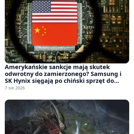
Amerykańskie sankcje mają skutek
odwrotny do zamierzonego? Samsung i
SK Hynix sięgają po chiński sprzęt do
fabryk chipów
7 sie 2026