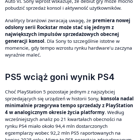
Auto VI. Sony wprost wskazuje, że debiut gry może mocno
pobudzić sprzedaż konsol i aktywność użytkowników.
Analitycy branżowi zwracają uwagę, że
premiera nowej
odsłony serii Rockstar może stać się jednym z
największych impulsów sprzedażowych obecnej
generacji konsol
. Dla Sony to szczególnie istotne w
momencie, gdy tempo wzrostu rynku hardware’u zaczyna
wyraźnie maleć.
PS5 wciąż goni wynik PS4
Choć PlayStation 5 pozostaje jednym z najszybciej
sprzedających się urządzeń w historii Sony,
konsola nadal
minimalnie przegrywa tempo sprzedaży z PlayStation
4 w analogicznym okresie życia platformy
. Według
wcześniejszych analiz po 21 kwartałach obecności na
rynku PS4 miało około 94,4 mln dostarczonych
egzemplarzy wobec 92,2 mln PS5 raportowanych na
koniec 2025 roku. Mimo to PS5 pozostaje zdecydowanym