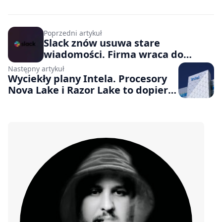
Poprzedni artykuł
Slack znów usuwa stare
wiadomości. Firma wraca do
kontrowersyjnej polityki
Następny artykuł
przechowywania danych
Wyciekły plany Intela. Procesory
Nova Lake i Razor Lake to dopiero
początek