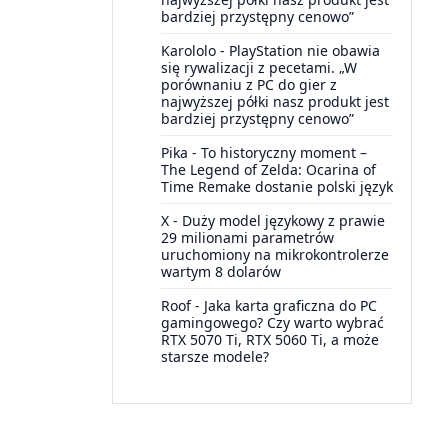
bardziej przystępny cenowo”
Karololo
-
PlayStation nie obawia
się rywalizacji z pecetami. „W
porównaniu z PC do gier z
najwyższej półki nasz produkt jest
bardziej przystępny cenowo”
Pika
-
To historyczny moment –
The Legend of Zelda: Ocarina of
Time Remake dostanie polski język
X
-
Duży model językowy z prawie
29 milionami parametrów
uruchomiony na mikrokontrolerze
wartym 8 dolarów
Roof
-
Jaka karta graficzna do PC
gamingowego? Czy warto wybrać
RTX 5070 Ti, RTX 5060 Ti, a może
starsze modele?