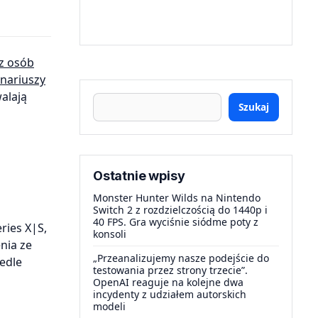
z osób
enariuszy
alają
Szukaj
Ostatnie wpisy
Monster Hunter Wilds na Nintendo
Switch 2 z rozdzielczością do 1440p i
40 FPS. Gra wyciśnie siódme poty z
ries X|S,
konsoli
nia ze
„Przeanalizujemy nasze podejście do
Wedle
testowania przez strony trzecie”.
OpenAI reaguje na kolejne dwa
incydenty z udziałem autorskich
modeli