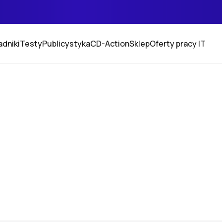
adniki
Testy
Publicystyka
CD-Action
Sklep
Oferty pracy IT