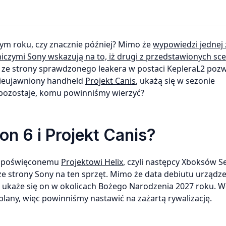
złym roku, czy znacznie później? Mimo że
wypowiedzi jednej 
czymi Sony wskazują na to, iż drugi z przedstawionych sc
ia ze strony sprawdzonego leakera w postaci KepleraL2 pozw
e nieujawniony handheld
Projekt Canis
, ukażą się w sezonie
pozostaje, komu powinniśmy wierzyć?
n 6 i Projekt Canis?
ie poświęconemu
Projektowi Helix
, czyli następcy Xboksów Se
e strony Sony na ten sprzęt. Mimo że data debiutu urządze
 iż ukaże się on w okolicach Bożego Narodzenia 2027 roku. 
any, więc powinniśmy nastawić na zażartą rywalizację.