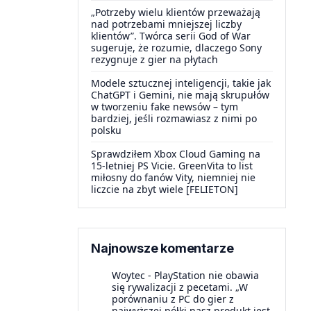
„Potrzeby wielu klientów przeważają
nad potrzebami mniejszej liczby
klientów”. Twórca serii God of War
sugeruje, że rozumie, dlaczego Sony
rezygnuje z gier na płytach
Modele sztucznej inteligencji, takie jak
ChatGPT i Gemini, nie mają skrupułów
w tworzeniu fake newsów – tym
bardziej, jeśli rozmawiasz z nimi po
polsku
Sprawdziłem Xbox Cloud Gaming na
15-letniej PS Vicie. GreenVita to list
miłosny do fanów Vity, niemniej nie
liczcie na zbyt wiele [FELIETON]
Najnowsze komentarze
Woytec
-
PlayStation nie obawia
się rywalizacji z pecetami. „W
porównaniu z PC do gier z
najwyższej półki nasz produkt jest