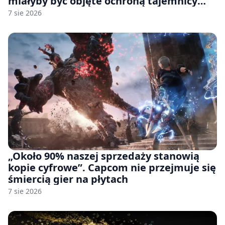
miałyby być objęte ochroną tajemnicy
handlowej”. OpenAI żąda odrzucenia
7 sie 2026
pozwu
„Około 90% naszej sprzedaży stanowią
kopie cyfrowe”. Capcom nie przejmuje się
śmiercią gier na płytach
7 sie 2026