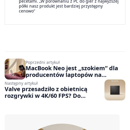
pecetami. „W porównaniu z PC do gier z najwyższej
półki nasz produkt jest bardziej przystępny
cenowo”
Poprzedni artykuł
MacBook Neo jest „szokiem” dla
producentów laptopów na
Windowsie? Tak sądzi szef Asusa
Następny artykuł
Valve przesadziło z obietnicą
rozgrywki w 4K/60 FPS? Do
otrzymania znaczka „Steam
Machine Verified” wystarczy 30
klatek na sekundę w
rozdzielczości 1080p