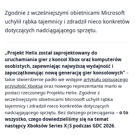
Zgodnie z wcześniejszymi obietnicami Microsoft
uchylił rąbka tajemnicy i zdradził nieco konkretów
dotyczących nadciągającego sprzętu.
„Projekt Helix został zaprojektowany do
uruchamiania gier z konsol Xbox oraz komputerów
osobistych, zapewniając najwyższą wydajność i
zapoczątkowując nową generację gier konsolowych”
–
takie stwierdzenie padło we wstępie
artykułu opisującego
przyszłość Xboksa
oraz nowego reprezentanta marki w
postaci rzeczonego Projektu Helix. Zgodnie z
wcześniejszymi obietnicami Microsoft uchylił rąbka
tajemnicy i zdradził nieco konkretów dotyczących
nadciągającego sprzętu. Bez dalszego przeciągania –
o to
wszystko, czego dowiedzieliśmy się na temat
następcy Xboksów Series X|S podczas GDC 2026
.