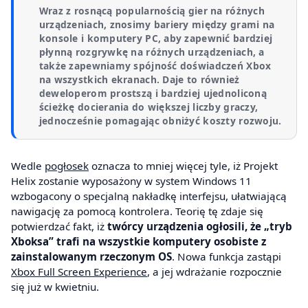
Wraz z rosnącą popularnością gier na różnych
urządzeniach, znosimy bariery między grami na
konsole i komputery PC, aby zapewnić bardziej
płynną rozgrywkę na różnych urządzeniach, a
także zapewniamy spójność doświadczeń Xbox
na wszystkich ekranach. Daje to również
deweloperom prostszą i bardziej ujednoliconą
ścieżkę docierania do większej liczby graczy,
jednocześnie pomagając obniżyć koszty rozwoju.
Wedle
pogłosek
oznacza to mniej więcej tyle, iż Projekt
Helix zostanie wyposażony w system Windows 11
wzbogacony o specjalną nakładkę interfejsu, ułatwiającą
nawigację za pomocą kontrolera. Teorię tę zdaje się
potwierdzać fakt, iż
twórcy urządzenia ogłosili, że „tryb
Xboksa” trafi na wszystkie komputery osobiste z
zainstalowanym rzeczonym OS
. Nowa funkcja zastąpi
Xbox Full Screen Experience
, a jej wdrażanie rozpocznie
się już w kwietniu.