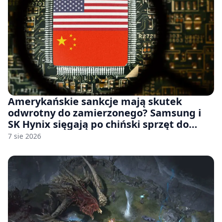
Amerykańskie sankcje mają skutek
odwrotny do zamierzonego? Samsung i
SK Hynix sięgają po chiński sprzęt do
fabryk chipów
7 sie 2026