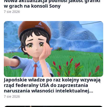
Nowa aktualizacja podnosi jakość grafiki
w grach na konsoli Sony
7 sie 2026
Japońskie władze po raz kolejny wzywają
rząd federalny USA do zaprzestania
naruszania własności intelektualnej
japońskich gier i anime
7 sie 2026