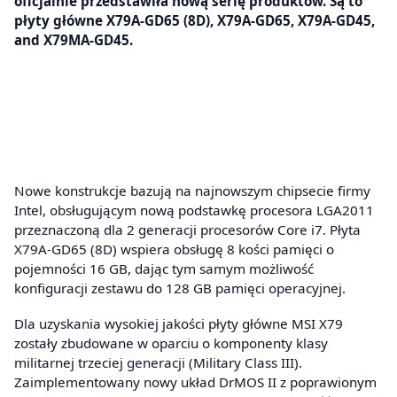
oficjalnie przedstawiła nową serię produktów. Są to
płyty główne X79A-GD65 (8D), X79A-GD65, X79A-GD45,
and X79MA-GD45.
Nowe konstrukcje bazują na najnowszym chipsecie firmy
Intel, obsługującym nową podstawkę procesora LGA2011
przeznaczoną dla 2 generacji procesorów Core i7. Płyta
X79A-GD65 (8D) wspiera obsługę 8 kości pamięci o
pojemności 16 GB, dając tym samym możliwość
konfiguracji zestawu do 128 GB pamięci operacyjnej.
Dla uzyskania wysokiej jakości płyty główne MSI X79
zostały zbudowane w oparciu o komponenty klasy
militarnej trzeciej generacji (Military Class III).
Zaimplementowany nowy układ DrMOS II z poprawionym