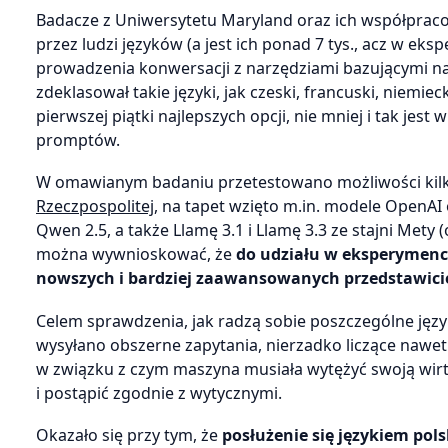
Badacze z Uniwersytetu Maryland oraz ich współpraco
przez ludzi języków (a jest ich ponad 7 tys., acz w ek
prowadzenia konwersacji z narzędziami bazującymi na AI
zdeklasował takie języki, jak czeski, francuski, niemieck
pierwszej piątki najlepszych opcji, nie mniej i tak j
promptów.
W omawianym badaniu przetestowano możliwości kilku 
Rzeczpospolitej
, na tapet wzięto m.in. modele OpenAI
Qwen 2.5, a także Llamę 3.1 i Llamę 3.3 ze stajni Mety
można wywnioskować, że
do udziału w eksperymencie
nowszych i bardziej zaawansowanych przedstawicie
Celem sprawdzenia, jak radzą sobie poszczególne języ
wysyłano obszerne zapytania, nierzadko liczące nawet 
w związku z czym maszyna musiała wytężyć swoją wir
i postąpić zgodnie z wytycznymi.
Okazało się przy tym, że
posłużenie się językiem pol