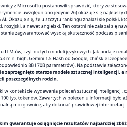
wnicy z Microsoftu postanowili sprawdzić, który ze stoso
sperymencie uwzględniono jedynie 26) okazuje się najlepszy 
. Okazuje się, że u szczytu rankingu znalazł się polski, kt
i, rosyjski, a nawet angielski. Ten ostatni nie załapał się na
est w stanie zagwarantować wysoką skuteczność podczas pisan
LLM-ów, czyli dużych modeli językowych. Jak podaje reda
 o3-mini-high, Gemini 1.5 Flash od Google, chińskie DeepSe
 (odpowiednio 8B i 70B parametrów). Na podstawie załączonej
 zaprzęgnięto starsze modele sztucznej inteligencji, a 
li poszczególnych rodzin
.
ki w kontekście wydawania poleceń sztucznej inteligencji,
100 tys. tokenów. Zawartych w poleceniu informacji było a
tualną mózgownicę, aby dokonać prawidłowej interpretacj
skim gwarantuje osiągnięcie rezultatów najbardziej zbli