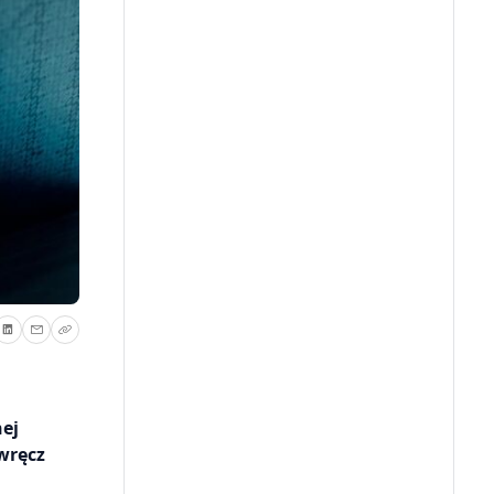
nej
wręcz