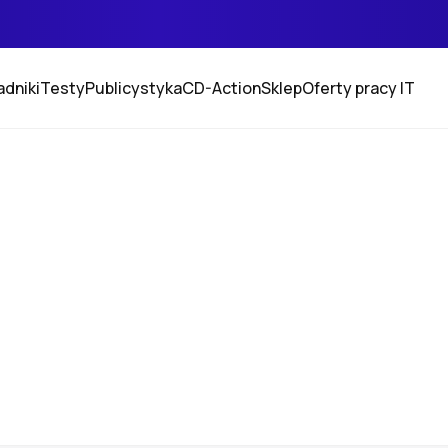
adniki
Testy
Publicystyka
CD-Action
Sklep
Oferty pracy IT