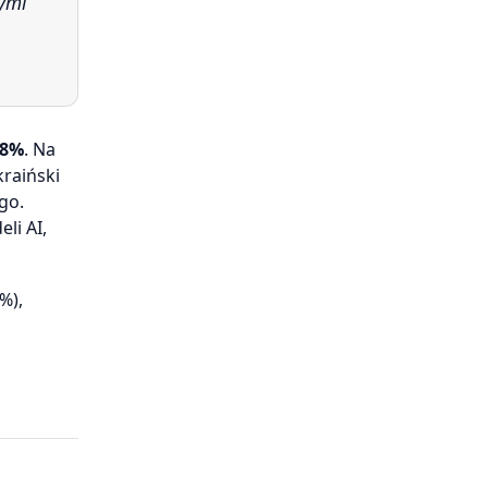
cymi
88%
. Na
kraiński
go.
li AI,
%),