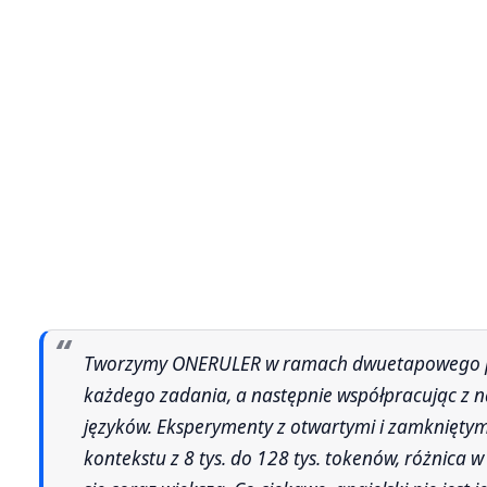
Tworzymy ONERULER w ramach dwuetapowego procesu, najpierw pisząc instrukcje w języku angielskim dla
każdego zadania, a następnie współpracując z n
języków. Eksperymenty z otwartymi i zamknięty
kontekstu z 8 tys. do 128 tys. tokenów, różnica 