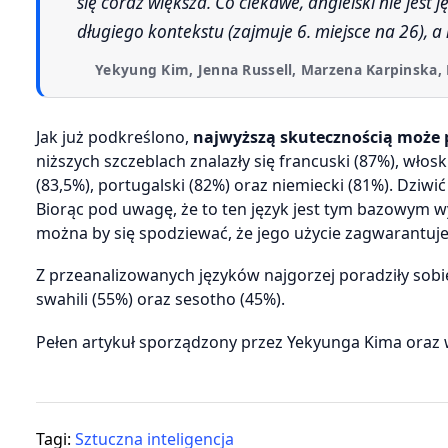
się coraz większa. Co ciekawe, angielski nie jest
długiego kontekstu (zajmuje 6. miejsce na 26), a 
Yekyung Kim, Jenna Russell, Marzena Karpinska, 
Jak już podkreślono,
najwyższą skutecznością może po
niższych szczeblach znalazły się francuski (87%), włoski
(83,5%), portugalski (82%) oraz niemiecki (81%). Dziwi
Biorąc pod uwagę, że to ten język jest tym bazowym 
można by się spodziewać, że jego użycie zagwarantuje na
Z przeanalizowanych języków najgorzej poradziły sobie k
swahili (55%) oraz sesotho (45%).
Pełen artykuł sporządzony przez Yekyunga Kima oraz
Tagi:
Sztuczna inteligencja