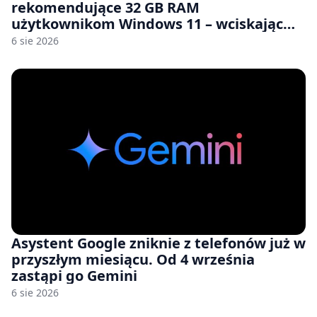
rekomendujące 32 GB RAM
użytkownikom Windows 11 – wciskając
nam przy tym komputery z 8 GB RAM po
6 sie 2026
zawyżonych cenach
Asystent Google zniknie z telefonów już w
przyszłym miesiącu. Od 4 września
zastąpi go Gemini
6 sie 2026