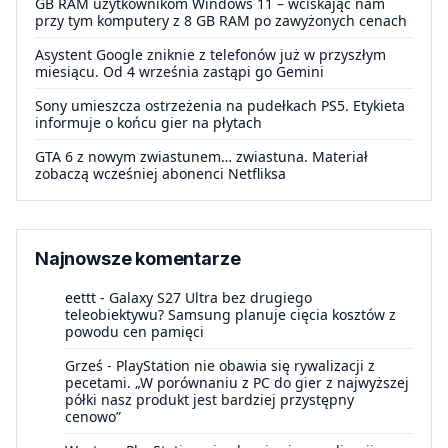
GB RAM użytkownikom Windows 11 – wciskając nam
przy tym komputery z 8 GB RAM po zawyżonych cenach
Asystent Google zniknie z telefonów już w przyszłym
miesiącu. Od 4 września zastąpi go Gemini
Sony umieszcza ostrzeżenia na pudełkach PS5. Etykieta
informuje o końcu gier na płytach
GTA 6 z nowym zwiastunem… zwiastuna. Materiał
zobaczą wcześniej abonenci Netfliksa
Najnowsze komentarze
eettt
-
Galaxy S27 Ultra bez drugiego
teleobiektywu? Samsung planuje cięcia kosztów z
powodu cen pamięci
Grześ
-
PlayStation nie obawia się rywalizacji z
pecetami. „W porównaniu z PC do gier z najwyższej
półki nasz produkt jest bardziej przystępny
cenowo”