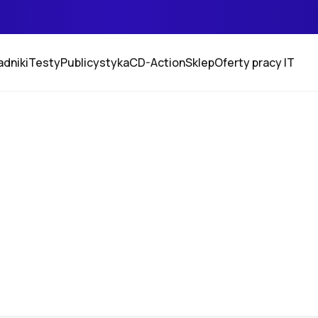
adniki
Testy
Publicystyka
CD-Action
Sklep
Oferty pracy IT