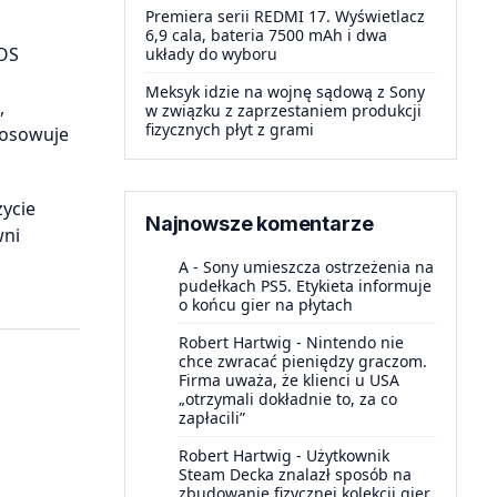
Premiera serii REDMI 17. Wyświetlacz
6,9 cala, bateria 7500 mAh i dwa
rOS
układy do wyboru
Meksyk idzie na wojnę sądową z Sony
,
w związku z zaprzestaniem produkcji
fizycznych płyt z grami
tosowuje
życie
Najnowsze komentarze
wni
A
-
Sony umieszcza ostrzeżenia na
pudełkach PS5. Etykieta informuje
o końcu gier na płytach
Robert Hartwig
-
Nintendo nie
chce zwracać pieniędzy graczom.
Firma uważa, że klienci u USA
„otrzymali dokładnie to, za co
zapłacili”
Robert Hartwig
-
Użytkownik
Steam Decka znalazł sposób na
zbudowanie fizycznej kolekcji gier