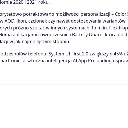
omie 2020 i 2021 roku.
rytetowo potraktowano możliwości personalizacji – Colo
w AOD, ikon, czcionek czy nawet dostosowania wariantów
tórych próżno szukać w innych systemach, to m.in. Flexdrop
eloma aplikacjami równocześnie i Battery Guard, która dos
dacji w jak najmniejszym stopniu.
dzespołów telefonu. System UI First 2.0 zwiększy o 45% u
artfonie, a sztuczna inteligencja AI App Preloading uspra