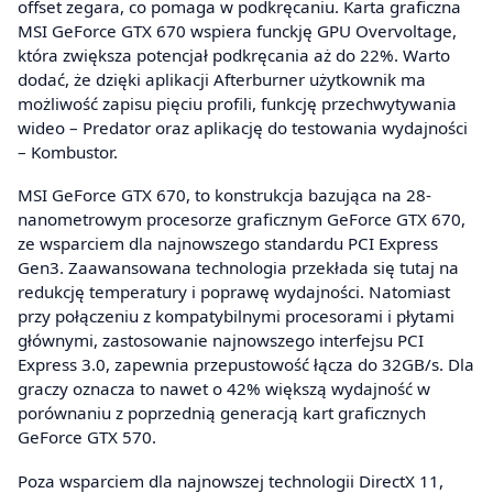
offset zegara, co pomaga w podkręcaniu. Karta graficzna
MSI GeForce GTX 670 wspiera funckję GPU Overvoltage,
która zwiększa potencjał podkręcania aż do 22%. Warto
dodać, że dzięki aplikacji Afterburner użytkownik ma
możliwość zapisu pięciu profili, funkcję przechwytywania
wideo – Predator oraz aplikację do testowania wydajności
– Kombustor.
MSI GeForce GTX 670, to konstrukcja bazująca na 28-
nanometrowym procesorze graficznym GeForce GTX 670,
ze wsparciem dla najnowszego standardu PCI Express
Gen3. Zaawansowana technologia przekłada się tutaj na
redukcję temperatury i poprawę wydajności. Natomiast
przy połączeniu z kompatybilnymi procesorami i płytami
głównymi, zastosowanie najnowszego interfejsu PCI
Express 3.0, zapewnia przepustowość łącza do 32GB/s. Dla
graczy oznacza to nawet o 42% większą wydajność w
porównaniu z poprzednią generacją kart graficznych
GeForce GTX 570.
Poza wsparciem dla najnowszej technologii DirectX 11,