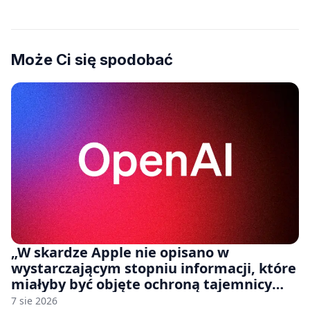
Może Ci się spodobać
„W skardze Apple nie opisano w
wystarczającym stopniu informacji, które
miałyby być objęte ochroną tajemnicy
handlowej”. OpenAI żąda odrzucenia
7 sie 2026