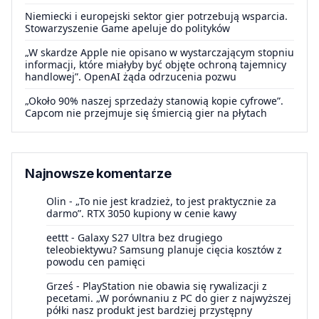
Niemiecki i europejski sektor gier potrzebują wsparcia.
Stowarzyszenie Game apeluje do polityków
„W skardze Apple nie opisano w wystarczającym stopniu
informacji, które miałyby być objęte ochroną tajemnicy
handlowej”. OpenAI żąda odrzucenia pozwu
„Około 90% naszej sprzedaży stanowią kopie cyfrowe”.
Capcom nie przejmuje się śmiercią gier na płytach
Najnowsze komentarze
Olin
-
„To nie jest kradzież, to jest praktycznie za
darmo”. RTX 3050 kupiony w cenie kawy
eettt
-
Galaxy S27 Ultra bez drugiego
teleobiektywu? Samsung planuje cięcia kosztów z
powodu cen pamięci
Grześ
-
PlayStation nie obawia się rywalizacji z
pecetami. „W porównaniu z PC do gier z najwyższej
półki nasz produkt jest bardziej przystępny