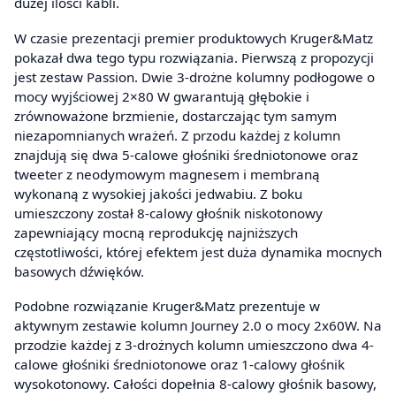
dużej ilości kabli.
W czasie prezentacji premier produktowych Kruger&Matz
pokazał dwa tego typu rozwiązania. Pierwszą z propozycji
jest zestaw Passion. Dwie 3-drożne kolumny podłogowe o
mocy wyjściowej 2×80 W gwarantują głębokie i
zrównoważone brzmienie, dostarczając tym samym
niezapomnianych wrażeń. Z przodu każdej z kolumn
znajdują się dwa 5-calowe głośniki średniotonowe oraz
tweeter z neodymowym magnesem i membraną
wykonaną z wysokiej jakości jedwabiu. Z boku
umieszczony został 8-calowy głośnik niskotonowy
zapewniający mocną reprodukcję najniższych
częstotliwości, której efektem jest duża dynamika mocnych
basowych dźwięków.
Podobne rozwiązanie Kruger&Matz prezentuje w
aktywnym zestawie kolumn Journey 2.0 o mocy 2x60W. Na
przodzie każdej z 3-drożnych kolumn umieszczono dwa 4-
calowe głośniki średniotonowe oraz 1-calowy głośnik
wysokotonowy. Całości dopełnia 8-calowy głośnik basowy,