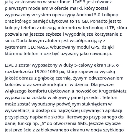
jaką zastosowano w smartfonie. LIVE 3 jest również
pierwszym modelem w ofercie marki, który został
wyposażony w system operacyjny Android 5.0 Lollipop
oraz którego pamięć użytkowa to 16 GB. Ponadto jest to
kolejny telefon z obsługą internetu w technologii LTE, która
pozwala na jeszcze szybsze i wygodniejsze korzystanie z
sieci. Dodatkowym atutem jest współpracujący z
systemem GLONASS, wbudowany moduł GPS, dzięki
któremu telefon może być używany jako nawigacja.
LIVE 3 został wyposażony w duży 5-calowy ekran IPS, o
rozdzielczości 1920×1080 px, który zapewnia wysoką
jakość obrazu z głęboką czernią, żywym odwzorowaniem
kolorów oraz szerokimi kątami widzenia. Dla jeszcze
większego komfortu użytkowania nowość od Kruger&Matz
wyposażona została w aktywny panel przedni. Telefon
może zostać wybudzony podwójnym stuknięciem w
wyświetlacz, a dostęp do najczęściej używanych aplikacji
przyspieszy napisanie skrótu literowego przypisanego do
danej funkcji np. „S” do otworzenia SMS. Jeszcze szybsze
jest przejście z zablokowanego ekranu w opcję szybkiego