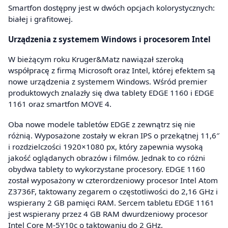
Smartfon dostępny jest w dwóch opcjach kolorystycznych:
białej i grafitowej.
Urządzenia z systemem Windows i procesorem Intel
W bieżącym roku Kruger&Matz nawiązał szeroką
współpracę z firmą Microsoft oraz Intel, której efektem są
nowe urządzenia z systemem Windows. Wśród premier
produktowych znalazły się dwa tablety EDGE 1160 i EDGE
1161 oraz smartfon MOVE 4.
Oba nowe modele tabletów EDGE z zewnątrz się nie
różnią. Wyposażone zostały w ekran IPS o przekątnej 11,6″
i rozdzielczości 1920×1080 px, który zapewnia wysoką
jakość oglądanych obrazów i filmów. Jednak to co różni
obydwa tablety to wykorzystane procesory. EDGE 1160
został wyposażony w czterordzeniowy procesor Intel Atom
Z3736F, taktowany zegarem o częstotliwości do 2,16 GHz i
wspierany 2 GB pamięci RAM. Sercem tabletu EDGE 1161
jest wspierany przez 4 GB RAM dwurdzeniowy procesor
Intel Core M-5Y10c o taktowaniu do 2 GHz,