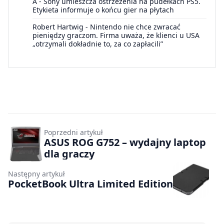
A
-
Sony umieszcza ostrzeżenia na pudełkach PS5.
Etykieta informuje o końcu gier na płytach
Robert Hartwig
-
Nintendo nie chce zwracać
pieniędzy graczom. Firma uważa, że klienci u USA
„otrzymali dokładnie to, za co zapłacili”
Poprzedni artykuł
ASUS ROG G752 – wydajny laptop
dla graczy
Następny artykuł
PocketBook Ultra Limited Edition