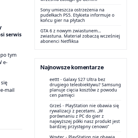
Sony umieszcza ostrzeżenia na
pudełkach PS5. Etykieta informuje o
końcu gier na płytach
y
GTA 6 z nowym zwiastunem…
si serwis
zwiastuna. Materiał zobaczą wcześniej
abonenci Netfliksa
 po tym
W e-
Najnowsze komentarze
eettt
-
Galaxy S27 Ultra bez
 się
drugiego teleobiektywu? Samsung
 e-mail
planuje cięcia kosztów z powodu
cen pamięci
Grześ
-
PlayStation nie obawia się
rywalizacji z pecetami. „W
porównaniu z PC do gier z
najwyższej półki nasz produkt jest
bardziej przystępny cenowo”
Woytec
-
PlayStation nie obawia