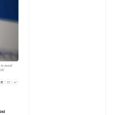
 to avoid
LOIC
osi