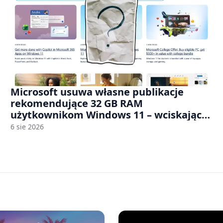
Microsoft usuwa własne publikacje
rekomendujące 32 GB RAM
użytkownikom Windows 11 – wciskając
nam przy tym komputery z 8 GB RAM po
6 sie 2026
zawyżonych cenach