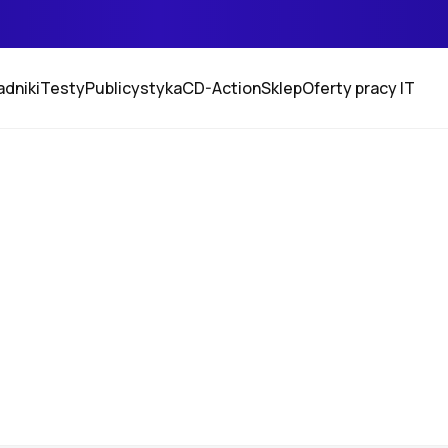
adniki
Testy
Publicystyka
CD-Action
Sklep
Oferty pracy IT