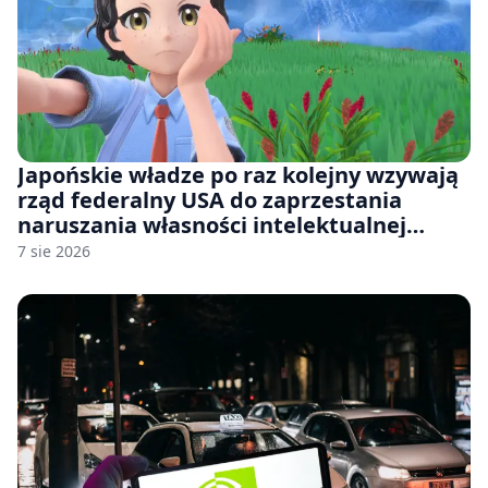
Japońskie władze po raz kolejny wzywają
rząd federalny USA do zaprzestania
naruszania własności intelektualnej
japońskich gier i anime
7 sie 2026