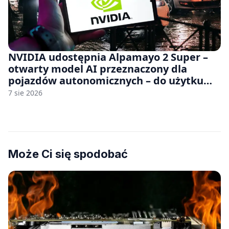
NVIDIA udostępnia Alpamayo 2 Super –
otwarty model AI przeznaczony dla
pojazdów autonomicznych – do użytku
komercyjnego
7 sie 2026
Może Ci się spodobać