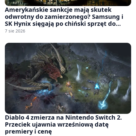
Amerykańskie sankcje mają skutek
odwrotny do zamierzonego? Samsung i
SK Hynix sięgają po chiński sprzęt do
fabryk chipów
7 sie 2026
Diablo 4 zmierza na Nintendo Switch 2.
Przeciek ujawnia wrześniową datę
premiery i cenę