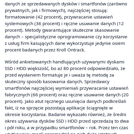
danych ze sprzedawanych dysków i smartfonów (zarówno
prywatnych, jak i firmowych), najczęściej stosują:
formatowanie (42 procent), przywracanie ustawień
systemowych (36 procent) i ręczne usuwanie danych (12
procent). Metody gwarantujące skuteczne skasowanie
danych – specjalistyczne oprogramowanie czy korzystanie
z usług firm kasujących dane wykorzystuje jedynie osiem
procent badanych przez Kroll Ontrack.
Wśród ankietowanych handlujących używanymi dyskami
SSD i HDD większość, bo aż 80 procent odpowiedziało, że
przed wysłaniem formatuje je i uważa tę metodę za
skuteczny sposób kasowania danych. Sprzedawcy
smartfonów najczęściej wymieniali przywracanie ustawień
fabrycznych (66 procent) oraz ręczne usuwanie danych (20
procent). Jako atut ręcznego usunięcia danych podkreślali
fakt, iż na sprzęcie pozostają aplikacje ściągnięte w
okresie korzystania. Badanie wykazało również, że średni
okres używania dysków SSD i HDD przed sprzedażą to dwa
i pół roku, a w przypadku smartfonów – rok. Przez ten czas
użytkownicy mogli zgromadzić na nich dużo istotnych