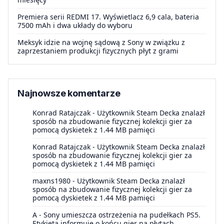
Premiera serii REDMI 17. Wyświetlacz 6,9 cala, bateria
7500 mAh i dwa układy do wyboru
Meksyk idzie na wojnę sądową z Sony w związku z
zaprzestaniem produkcji fizycznych płyt z grami
Najnowsze komentarze
Konrad Ratajczak
-
Użytkownik Steam Decka znalazł
sposób na zbudowanie fizycznej kolekcji gier za
pomocą dyskietek z 1.44 MB pamięci
Konrad Ratajczak
-
Użytkownik Steam Decka znalazł
sposób na zbudowanie fizycznej kolekcji gier za
pomocą dyskietek z 1.44 MB pamięci
maxns1980
-
Użytkownik Steam Decka znalazł
sposób na zbudowanie fizycznej kolekcji gier za
pomocą dyskietek z 1.44 MB pamięci
A
-
Sony umieszcza ostrzeżenia na pudełkach PS5.
Etykieta informuje o końcu gier na płytach