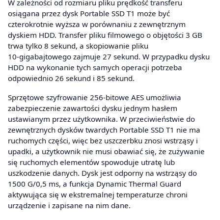
W zależności od rozmiaru pliku prędkość transferu
osiągana przez dysk Portable SSD T1 może być
czterokrotnie wyższa w porównaniu z zewnętrznym
dyskiem HDD. Transfer pliku filmowego o objętości 3 GB
trwa tylko 8 sekund, a skopiowanie pliku
10‑gigabajtowego zajmuje 27 sekund. W przypadku dysku
HDD na wykonanie tych samych operacji potrzeba
odpowiednio 26 sekund i 85 sekund.
Sprzętowe szyfrowanie 256-bitowe AES umożliwia
zabezpieczenie zawartości dysku jednym hasłem
ustawianym przez użytkownika. W przeciwieństwie do
zewnętrznych dysków twardych Portable SSD T1 nie ma
ruchomych części, więc bez uszczerbku znosi wstrząsy i
upadki, a użytkownik nie musi obawiać się, że zużywanie
się ruchomych elementów spowoduje utratę lub
uszkodzenie danych. Dysk jest odporny na wstrząsy do
1500 G/0,5 ms, a funkcja Dynamic Thermal Guard
aktywująca się w ekstremalnej temperaturze chroni
urządzenie i zapisane na nim dane.