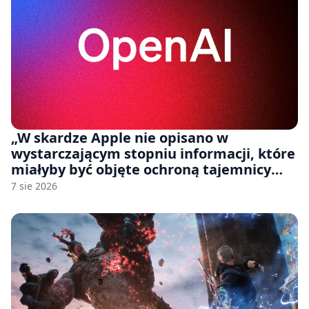
„W skardze Apple nie opisano w
wystarczającym stopniu informacji, które
miałyby być objęte ochroną tajemnicy
handlowej”. OpenAI żąda odrzucenia
7 sie 2026
pozwu