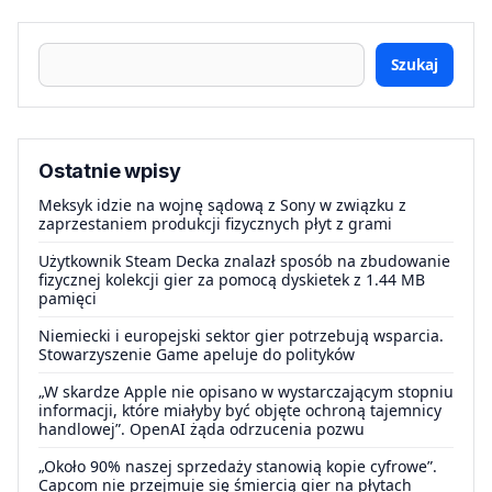
Szukaj
Ostatnie wpisy
Meksyk idzie na wojnę sądową z Sony w związku z
zaprzestaniem produkcji fizycznych płyt z grami
Użytkownik Steam Decka znalazł sposób na zbudowanie
fizycznej kolekcji gier za pomocą dyskietek z 1.44 MB
pamięci
Niemiecki i europejski sektor gier potrzebują wsparcia.
Stowarzyszenie Game apeluje do polityków
„W skardze Apple nie opisano w wystarczającym stopniu
informacji, które miałyby być objęte ochroną tajemnicy
handlowej”. OpenAI żąda odrzucenia pozwu
„Około 90% naszej sprzedaży stanowią kopie cyfrowe”.
Capcom nie przejmuje się śmiercią gier na płytach