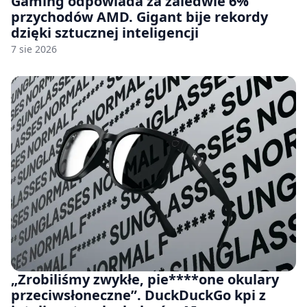
Gaming odpowiada za zaledwie 6%
przychodów AMD. Gigant bije rekordy
dzięki sztucznej inteligencji
7 sie 2026
„Zrobiliśmy zwykłe, pie****one okulary
przeciwsłoneczne”. DuckDuckGo kpi z