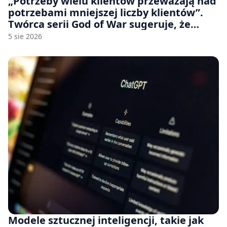
„Potrzeby wielu klientów przeważają nad
potrzebami mniejszej liczby klientów”.
Twórca serii God of War sugeruje, że
rozumie, dlaczego Sony rezygnuje z gier
5 sie 2026
na płytach
Modele sztucznej inteligencji, takie jak