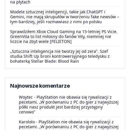
na płytach
Modele sztucznej inteligencji, takie jak ChatGPT i
Gemini, nie mają skrupułów w tworzeniu fake newsów –
tym bardziej, jeśli rozmawiasz z nimi po polsku
Sprawdziłem Xbox Cloud Gaming na 15-letniej PS Vicie.
GreenVita to list miłosny do fanów Vity, niemniej nie
liczcie na zbyt wiele [FELIETON]
„Sztuczna inteligencja nie tworzy jej od zera”. Szef
studia Shift Up broni kontrowersyjnego teledysku z
bohaterką Stellar Blade: Blood Rain
Najnowsze komentarze
Woytec
-
PlayStation nie obawia się rywalizacji z
pecetami. „W porównaniu z PC do gier z najwyższej
półki nasz produkt jest bardziej przystępny
cenowo”
Karololo
-
PlayStation nie obawia się rywalizacji z
pecetami. „W porównaniu z PC do gier z najwyższej