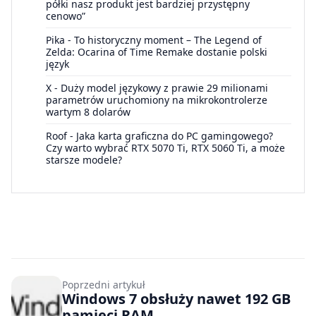
półki nasz produkt jest bardziej przystępny
cenowo”
Pika
-
To historyczny moment – The Legend of
Zelda: Ocarina of Time Remake dostanie polski
język
X
-
Duży model językowy z prawie 29 milionami
parametrów uruchomiony na mikrokontrolerze
wartym 8 dolarów
Roof
-
Jaka karta graficzna do PC gamingowego?
Czy warto wybrać RTX 5070 Ti, RTX 5060 Ti, a może
starsze modele?
Poprzedni artykuł
Windows 7 obsłuży nawet 192 GB
pamięci RAM