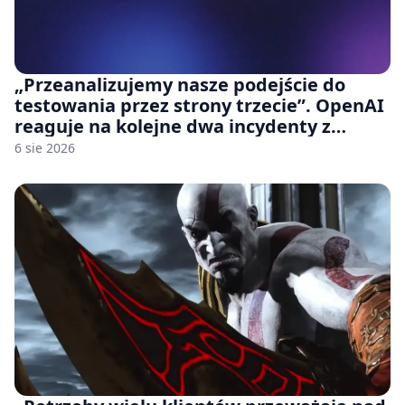
„Przeanalizujemy nasze podejście do
testowania przez strony trzecie”. OpenAI
reaguje na kolejne dwa incydenty z
udziałem autorskich modeli
6 sie 2026