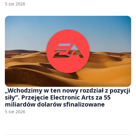
odwoławczą dla firm i konsumentów
5 sie 2026
„Wchodzimy w ten nowy rozdział z pozycji
siły”. Przejęcie Electronic Arts za 55
miliardów dolarów sfinalizowane
5 sie 2026