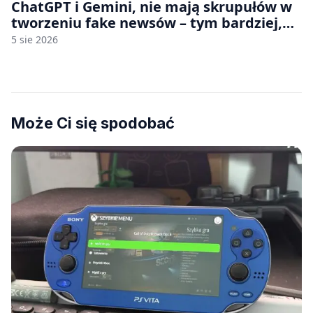
ChatGPT i Gemini, nie mają skrupułów w
tworzeniu fake newsów – tym bardziej,
jeśli rozmawiasz z nimi po polsku
5 sie 2026
Może Ci się spodobać