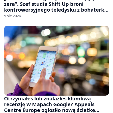
zera”. Szef studia Shift Up broni
kontrowersyjnego teledysku z bohaterką
Stellar Blade: Blood Rain
5 sie 2026
Otrzymałeś lub znalazłeś kłamliwą
recenzję w Mapach Google? Appeals
Centre Europe ogłosiło nową ścieżkę