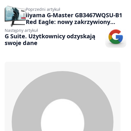
Poprzedni artykuł
iiyama G-Master GB3467WQSU-B1
Red Eagle: nowy zakrzywiony
monitor ultrapanoramiczny
Następny artykuł
G Suite. Użytkownicy odzyskają
swoje dane