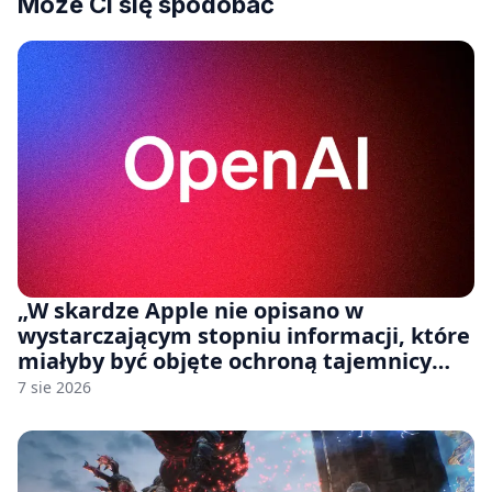
Może Ci się spodobać
„W skardze Apple nie opisano w
wystarczającym stopniu informacji, które
miałyby być objęte ochroną tajemnicy
handlowej”. OpenAI żąda odrzucenia
7 sie 2026
pozwu