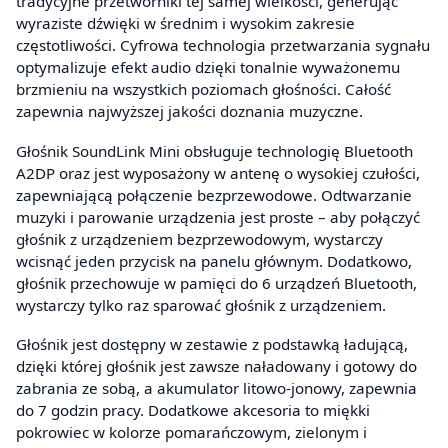
tradycyjne przetworniki tej samej wielkości, generując
wyraziste dźwięki w średnim i wysokim zakresie
częstotliwości. Cyfrowa technologia przetwarzania sygnału
optymalizuje efekt audio dzięki tonalnie wyważonemu
brzmieniu na wszystkich poziomach głośności. Całość
zapewnia najwyższej jakości doznania muzyczne.
Głośnik SoundLink Mini obsługuje technologię Bluetooth
A2DP oraz jest wyposażony w antenę o wysokiej czułości,
zapewniającą połączenie bezprzewodowe. Odtwarzanie
muzyki i parowanie urządzenia jest proste – aby połączyć
głośnik z urządzeniem bezprzewodowym, wystarczy
wcisnąć jeden przycisk na panelu głównym. Dodatkowo,
głośnik przechowuje w pamięci do 6 urządzeń Bluetooth,
wystarczy tylko raz sparować głośnik z urządzeniem.
Głośnik jest dostępny w zestawie z podstawką ładującą,
dzięki której głośnik jest zawsze naładowany i gotowy do
zabrania ze sobą, a akumulator litowo-jonowy, zapewnia
do 7 godzin pracy. Dodatkowe akcesoria to miękki
pokrowiec w kolorze pomarańczowym, zielonym i