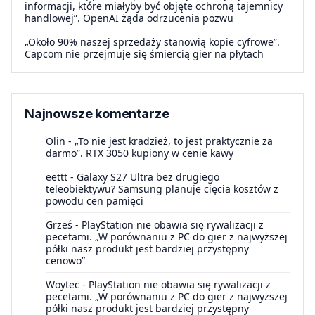
informacji, które miałyby być objęte ochroną tajemnicy
handlowej”. OpenAI żąda odrzucenia pozwu
„Około 90% naszej sprzedaży stanowią kopie cyfrowe”.
Capcom nie przejmuje się śmiercią gier na płytach
Najnowsze komentarze
Olin
-
„To nie jest kradzież, to jest praktycznie za
darmo”. RTX 3050 kupiony w cenie kawy
eettt
-
Galaxy S27 Ultra bez drugiego
teleobiektywu? Samsung planuje cięcia kosztów z
powodu cen pamięci
Grześ
-
PlayStation nie obawia się rywalizacji z
pecetami. „W porównaniu z PC do gier z najwyższej
półki nasz produkt jest bardziej przystępny
cenowo”
Woytec
-
PlayStation nie obawia się rywalizacji z
pecetami. „W porównaniu z PC do gier z najwyższej
półki nasz produkt jest bardziej przystępny