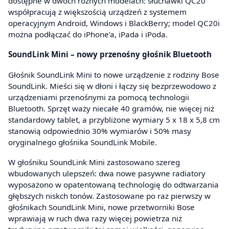
dostępne w dwóch różnych modelach: słuchawki QC20
współpracują z większością urządzeń z systemem
operacyjnym Android, Windows i BlackBerry; model QC20i
można podłączać do iPhone’a, iPada i iPoda.
SoundLink Mini – nowy przenośny głośnik Bluetooth
Głośnik SoundLink Mini to nowe urządzenie z rodziny Bose
SoundLink. Mieści się w dłoni i łączy się bezprzewodowo z
urządzeniami przenośnymi za pomocą technologii
Bluetooth. Sprzęt waży niecałe 40 gramów, nie więcej niż
standardowy tablet, a przybliżone wymiary 5 x 18 x 5,8 cm
stanowią odpowiednio 30% wymiarów i 50% masy
oryginalnego głośnika SoundLink Mobile.
W głośniku SoundLink Mini zastosowano szereg
wbudowanych ulepszeń: dwa nowe pasywne radiatory
wyposażono w opatentowaną technologię do odtwarzania
głębszych niskch tonów. Zastosowane po raz pierwszy w
głośnikach SoundLink Mini, nowe przetworniki Bose
wprawiają w ruch dwa razy więcej powietrza niż