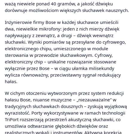
ważą niewiele ponad 40 gramów, a jakość dźwięku
dorównuje możliwościom większych słuchawek nausznych.
Inżynierowie firmy Bose w każdej słuchawce umieścili
dwa, niewielkie mikrofony: jeden z nich mierzy dźwięk
napływający z zewnątrz, a drugi – dźwięk wewnątrz
słuchawki. Wyniki pomiarów są przesyłane do cyfrowego,
elektronicznego chipu, umieszczonego w module
sterowania w przewodzie słuchawkowym. Cyfrowy,
elektroniczny chip – unikalne rozwiązanie stosowane
wyłącznie przez Bose – w ciągu ułamka milisekundy
wylicza równoważny, przeciwstawny sygnał redukujący
hałas.
W cichym otoczeniu wytworzonym przez system redukcji
hałasu Bose, niuanse muzyczne – „niezauważalne” w
tradycyjnych słuchawkach dousznych – zyskują wyjątkową
wyrazistość. Porty wykorzystywane w ramach technologii
TriPort rozszerzają przestrzeń akustyczną słuchawki, co
umożliwia odtwarzanie głębokich dźwięków oraz
realistycznych wokali i instrumentów. Aktywna korekcja