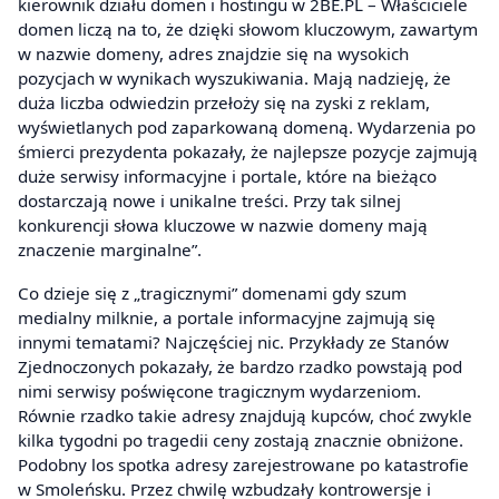
kierownik działu domen i hostingu w 2BE.PL – Właściciele
domen liczą na to, że dzięki słowom kluczowym, zawartym
w nazwie domeny, adres znajdzie się na wysokich
pozycjach w wynikach wyszukiwania. Mają nadzieję, że
duża liczba odwiedzin przełoży się na zyski z reklam,
wyświetlanych pod zaparkowaną domeną. Wydarzenia po
śmierci prezydenta pokazały, że najlepsze pozycje zajmują
duże serwisy informacyjne i portale, które na bieżąco
dostarczają nowe i unikalne treści. Przy tak silnej
konkurencji słowa kluczowe w nazwie domeny mają
znaczenie marginalne”.
Co dzieje się z „tragicznymi” domenami gdy szum
medialny milknie, a portale informacyjne zajmują się
innymi tematami? Najczęściej nic. Przykłady ze Stanów
Zjednoczonych pokazały, że bardzo rzadko powstają pod
nimi serwisy poświęcone tragicznym wydarzeniom.
Równie rzadko takie adresy znajdują kupców, choć zwykle
kilka tygodni po tragedii ceny zostają znacznie obniżone.
Podobny los spotka adresy zarejestrowane po katastrofie
w Smoleńsku. Przez chwilę wzbudzały kontrowersje i