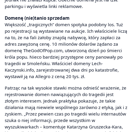
parkingu i wyświetla linki reklamowe.
Domenę (nie)tanio sprzedam
Większość „tragicznych” domen spotyka podobny los. Tuż
po rejestracji są wystawiane na aukcje. Ich właściciele liczą
na to, że na fali żałoby znajdą nabywcę, który zapłaci za
adres zawyżoną cenę. 10 milionów dolarów żądano za
domenę TheGodOfPop.com, utworzoną dzień po śmierci
króla popu. Nieco bardziej przystępne ceny panowały po
tragedii w Smoleńsku. Właściciel domeny Lech-
Kaczynski.info, zarejestrowanej dwa dni po katastrofie,
wystawił ją na Allegro z ceną 20 tys. zł.
Patrząc na tak wysokie stawki można odnieść wrażenie, że
rejestrowanie domen nawiązujących do tragedii jest
złotym interesem. Jednak praktyka pokazuje, że takie
działania mają niewiele wspólnego zarówno z etyką, jak i z
zyskiem. „Przez pewien czas po tragedii wielu internautów
szuka o niej informacji, przede wszystkim w
wyszukiwarkach – komentuje Katarzyna Gruszecka-Kara,