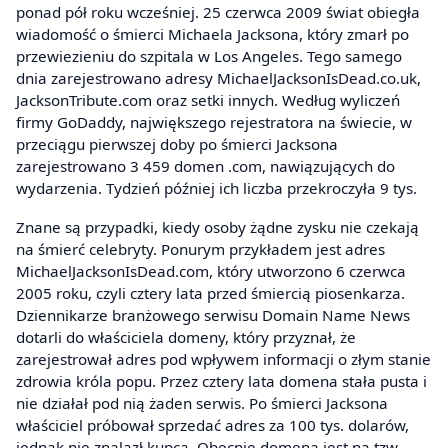
ponad pół roku wcześniej. 25 czerwca 2009 świat obiegła
wiadomość o śmierci Michaela Jacksona, który zmarł po
przewiezieniu do szpitala w Los Angeles. Tego samego
dnia zarejestrowano adresy MichaelJacksonIsDead.co.uk,
JacksonTribute.com oraz setki innych. Według wyliczeń
firmy GoDaddy, największego rejestratora na świecie, w
przeciągu pierwszej doby po śmierci Jacksona
zarejestrowano 3 459 domen .com, nawiązujących do
wydarzenia. Tydzień później ich liczba przekroczyła 9 tys.
Znane są przypadki, kiedy osoby żądne zysku nie czekają
na śmierć celebryty. Ponurym przykładem jest adres
MichaelJacksonIsDead.com, który utworzono 6 czerwca
2005 roku, czyli cztery lata przed śmiercią piosenkarza.
Dziennikarze branżowego serwisu Domain Name News
dotarli do właściciela domeny, który przyznał, że
zarejestrował adres pod wpływem informacji o złym stanie
zdrowia króla popu. Przez cztery lata domena stała pusta i
nie działał pod nią żaden serwis. Po śmierci Jacksona
właściciel próbował sprzedać adres za 100 tys. dolarów,
jednak nie znalazł kupca. Obecnie domena jest na tzw.