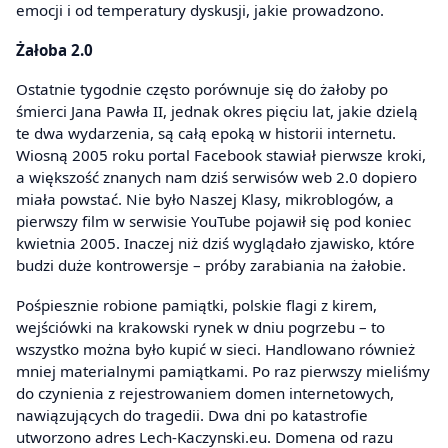
emocji i od temperatury dyskusji, jakie prowadzono.
Żałoba 2.0
Ostatnie tygodnie często porównuje się do żałoby po
śmierci Jana Pawła II, jednak okres pięciu lat, jakie dzielą
te dwa wydarzenia, są całą epoką w historii internetu.
Wiosną 2005 roku portal Facebook stawiał pierwsze kroki,
a większość znanych nam dziś serwisów web 2.0 dopiero
miała powstać. Nie było Naszej Klasy, mikroblogów, a
pierwszy film w serwisie YouTube pojawił się pod koniec
kwietnia 2005. Inaczej niż dziś wyglądało zjawisko, które
budzi duże kontrowersje – próby zarabiania na żałobie.
Pośpiesznie robione pamiątki, polskie flagi z kirem,
wejściówki na krakowski rynek w dniu pogrzebu – to
wszystko można było kupić w sieci. Handlowano również
mniej materialnymi pamiątkami. Po raz pierwszy mieliśmy
do czynienia z rejestrowaniem domen internetowych,
nawiązujących do tragedii. Dwa dni po katastrofie
utworzono adres Lech-Kaczynski.eu. Domena od razu