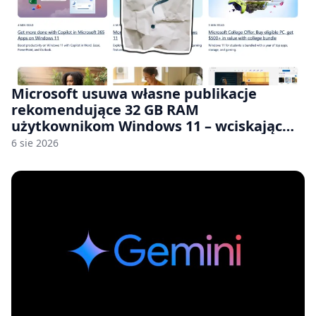
Microsoft usuwa własne publikacje
rekomendujące 32 GB RAM
użytkownikom Windows 11 – wciskając
nam przy tym komputery z 8 GB RAM po
6 sie 2026
zawyżonych cenach