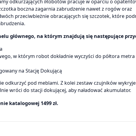
gamy odkurzających iRobotów pracuje w oparciu o opatento
szczotka boczna zagarnia zabrudzenie nawet z rogów oraz
dwóch przeciwbieżnie obracających się szczotek, które podn
abrudzenia.
lu głównego, na którym znajdują się następujące przyc
a
ego, w którym robot dokładnie wyczyści do półtora metra
egowany na Stację Dokującą
ie odkurzyć pod meblami. Z kolei zestaw czujników wykryje
nie wróci do stacji dokującej, aby naładować akumulator.
ie katalogowej 1499 zł.