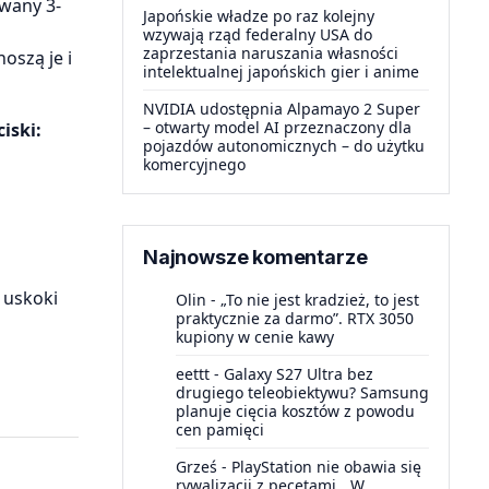
wany 3-
Japońskie władze po raz kolejny
wzywają rząd federalny USA do
zaprzestania naruszania własności
oszą je i
intelektualnej japońskich gier i anime
NVIDIA udostępnia Alpamayo 2 Super
– otwarty model AI przeznaczony dla
iski:
pojazdów autonomicznych – do użytku
komercyjnego
Najnowsze komentarze
 uskoki
Olin
-
„To nie jest kradzież, to jest
praktycznie za darmo”. RTX 3050
kupiony w cenie kawy
eettt
-
Galaxy S27 Ultra bez
drugiego teleobiektywu? Samsung
planuje cięcia kosztów z powodu
cen pamięci
Grześ
-
PlayStation nie obawia się
rywalizacji z pecetami. „W