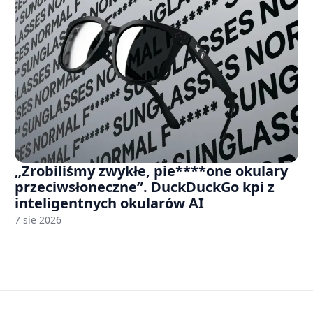
„Zrobiliśmy zwykłe, pie****one okulary
przeciwsłoneczne”. DuckDuckGo kpi z
inteligentnych okularów AI
7 sie 2026