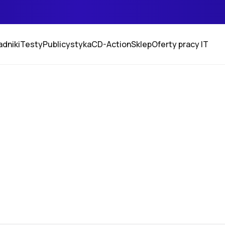
adniki
Testy
Publicystyka
CD-Action
Sklep
Oferty pracy IT