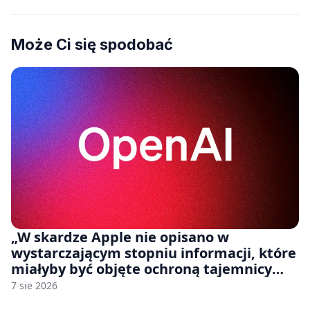
Może Ci się spodobać
„W skardze Apple nie opisano w
wystarczającym stopniu informacji, które
miałyby być objęte ochroną tajemnicy
handlowej”. OpenAI żąda odrzucenia
7 sie 2026
pozwu