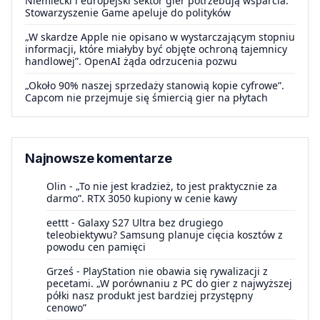
Niemiecki i europejski sektor gier potrzebują wsparcia.
Stowarzyszenie Game apeluje do polityków
„W skardze Apple nie opisano w wystarczającym stopniu
informacji, które miałyby być objęte ochroną tajemnicy
handlowej”. OpenAI żąda odrzucenia pozwu
„Około 90% naszej sprzedaży stanowią kopie cyfrowe”.
Capcom nie przejmuje się śmiercią gier na płytach
Najnowsze komentarze
Olin
-
„To nie jest kradzież, to jest praktycznie za
darmo”. RTX 3050 kupiony w cenie kawy
eettt
-
Galaxy S27 Ultra bez drugiego
teleobiektywu? Samsung planuje cięcia kosztów z
powodu cen pamięci
Grześ
-
PlayStation nie obawia się rywalizacji z
pecetami. „W porównaniu z PC do gier z najwyższej
półki nasz produkt jest bardziej przystępny
cenowo”