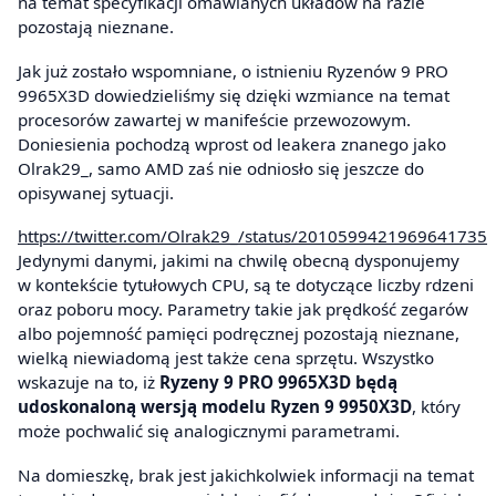
na temat specyfikacji omawianych układów na razie
pozostają nieznane.
Jak już zostało wspomniane, o istnieniu Ryzenów 9 PRO
9965X3D dowiedzieliśmy się dzięki wzmiance na temat
procesorów zawartej w manifeście przewozowym.
Doniesienia pochodzą wprost od leakera znanego jako
Olrak29_, samo AMD zaś nie odniosło się jeszcze do
opisywanej sytuacji.
https://twitter.com/Olrak29_/status/2010599421969641735
Jedynymi danymi, jakimi na chwilę obecną dysponujemy
w kontekście tytułowych CPU, są te dotyczące liczby rdzeni
oraz poboru mocy. Parametry takie jak prędkość zegarów
albo pojemność pamięci podręcznej pozostają nieznane,
wielką niewiadomą jest także cena sprzętu. Wszystko
wskazuje na to, iż
Ryzeny 9 PRO 9965X3D będą
udoskonaloną wersją modelu Ryzen 9 9950X3D
, który
może pochwalić się analogicznymi parametrami.
Na domieszkę, brak jest jakichkolwiek informacji na temat