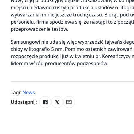
Nowy ciąg produkcyjny będzie zlokalizowany w kom
miejscu niedawno ruszyła produkcja układów o litogra
wytwarzania, minie jeszcze trochę czasu. Biorąc pod 
personelu, firma spodziewa się, że nastąpi to z począt
przeprowadzenie testów.
Samsungowi nie uda się więc wyprzedzić tajwańskie
chipy w litografio 5 nm. Pomimo ostatnich zawirowa
rozpoczęcie produkcji już w kwietniu br. Koreańczycy m
liderem wśród producentów podzespołów.
Tagi:
News
Udostępnij: