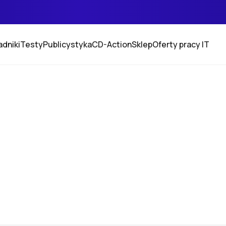
adniki
Testy
Publicystyka
CD-Action
Sklep
Oferty pracy IT