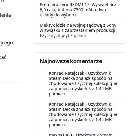
ym
Premiera serii REDMI 17. Wyświetlacz
a
6,9 cala, bateria 7500 mAh i dwa
lenia
układy do wyboru
a
Meksyk idzie na wojnę sądową z Sony
w związku z zaprzestaniem produkcji
fizycznych płyt z grami
jącego
tać
Najnowsze komentarze
Konrad Ratajczak
-
Użytkownik
Steam Decka znalazł sposób na
zbudowanie fizycznej kolekcji gier
za pomocą dyskietek z 1.44 MB
pamięci
Konrad Ratajczak
-
Użytkownik
Steam Decka znalazł sposób na
zbudowanie fizycznej kolekcji gier
za pomocą dyskietek z 1.44 MB
pamięci
maxns1980
-
Użytkownik Steam