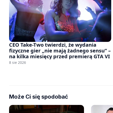
CEO Take-Two twierdzi, że wydania
fizyczne gier „nie mają żadnego sensu” –
na kilka miesięcy przed premierą GTA VI
8 sie 2026
Może Ci się spodobać