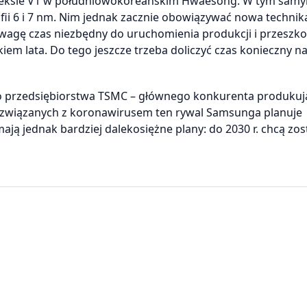
pleksie V1 w południowokoreańskim Hwaesong. W tym sam
fii 6 i 7 nm. Nim jednak zacznie obowiązywać nowa technik
uwagę czas niezbędny do uruchomienia produkcji i przeszko
kiem lata. Do tego jeszcze trzeba doliczyć czas konieczny n
go przedsiębiorstwa TSMC – głównego konkurenta produku
ń związanych z koronawirusem ten rywal Samsunga planuje
ają jednak bardziej dalekosiężne plany: do 2030 r. chcą zos