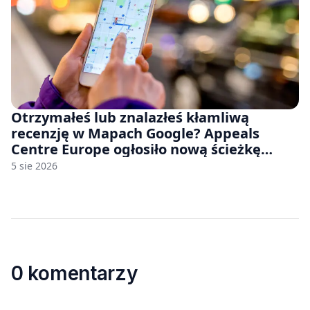
Otrzymałeś lub znalazłeś kłamliwą
recenzję w Mapach Google? Appeals
Centre Europe ogłosiło nową ścieżkę
odwoławczą dla firm i konsumentów
5 sie 2026
0 komentarzy