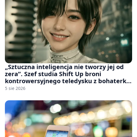
„Sztuczna inteligencja nie tworzy jej od
zera”. Szef studia Shift Up broni
kontrowersyjnego teledysku z bohaterką
Stellar Blade: Blood Rain
5 sie 2026