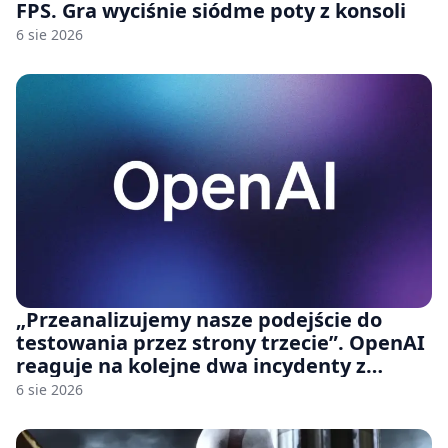
FPS. Gra wyciśnie siódme poty z konsoli
6 sie 2026
„Przeanalizujemy nasze podejście do
testowania przez strony trzecie”. OpenAI
reaguje na kolejne dwa incydenty z
udziałem autorskich modeli
6 sie 2026