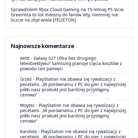
Sprawdziłem Xbox Cloud Gaming na 15-letniej PS Vicie.
GreenVita to list miłosny do fanów Vity, niemniej nie
liczcie na zbyt wiele [FELIETON]
Najnowsze komentarze
eettt
-
Galaxy S27 Ultra bez drugiego
teleobiektywu? Samsung planuje cięcia kosztów z
powodu cen pamięci
Grześ
-
PlayStation nie obawia się rywalizacji z
pecetami. „W porównaniu z PC do gier z najwyższej
półki nasz produkt jest bardziej przystępny
cenowo”
Woytec
-
PlayStation nie obawia się rywalizacji z
pecetami. „W porównaniu z PC do gier z najwyższej
półki nasz produkt jest bardziej przystępny
cenowo”
Karololo
-
PlayStation nie obawia się rywalizacji z
pecetami. „W porównaniu z PC do gier z najwyższej