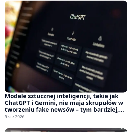
Modele sztucznej inteligencji, takie jak
ChatGPT i Gemini, nie mają skrupułów w
tworzeniu fake newsów – tym bardziej,
jeśli rozmawiasz z nimi po polsku
5 sie 2026