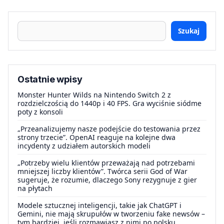
Szukaj
Ostatnie wpisy
Monster Hunter Wilds na Nintendo Switch 2 z
rozdzielczością do 1440p i 40 FPS. Gra wyciśnie siódme
poty z konsoli
„Przeanalizujemy nasze podejście do testowania przez
strony trzecie”. OpenAI reaguje na kolejne dwa
incydenty z udziałem autorskich modeli
„Potrzeby wielu klientów przeważają nad potrzebami
mniejszej liczby klientów”. Twórca serii God of War
sugeruje, że rozumie, dlaczego Sony rezygnuje z gier
na płytach
Modele sztucznej inteligencji, takie jak ChatGPT i
Gemini, nie mają skrupułów w tworzeniu fake newsów –
tym bardziej, jeśli rozmawiasz z nimi po polsku