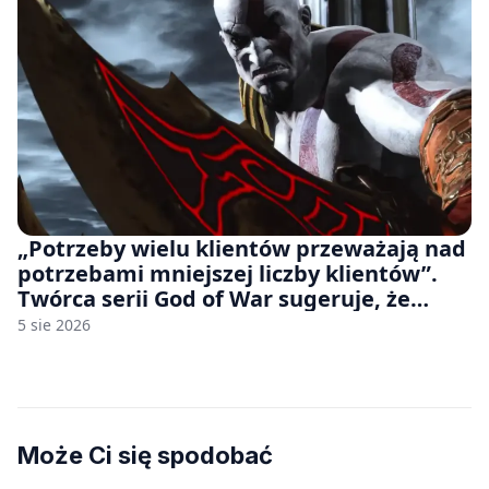
„Potrzeby wielu klientów przeważają nad
potrzebami mniejszej liczby klientów”.
Twórca serii God of War sugeruje, że
rozumie, dlaczego Sony rezygnuje z gier
5 sie 2026
na płytach
Może Ci się spodobać