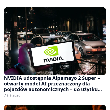
NVIDIA udostępnia Alpamayo 2 Super –
otwarty model AI przeznaczony dla
pojazdów autonomicznych – do użytku
komercyjnego
7 sie 2026