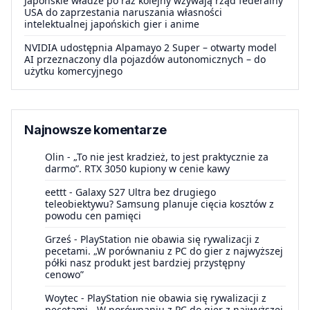
Japońskie władze po raz kolejny wzywają rząd federalny
USA do zaprzestania naruszania własności
intelektualnej japońskich gier i anime
NVIDIA udostępnia Alpamayo 2 Super – otwarty model
AI przeznaczony dla pojazdów autonomicznych – do
użytku komercyjnego
Najnowsze komentarze
Olin
-
„To nie jest kradzież, to jest praktycznie za
darmo”. RTX 3050 kupiony w cenie kawy
eettt
-
Galaxy S27 Ultra bez drugiego
teleobiektywu? Samsung planuje cięcia kosztów z
powodu cen pamięci
Grześ
-
PlayStation nie obawia się rywalizacji z
pecetami. „W porównaniu z PC do gier z najwyższej
półki nasz produkt jest bardziej przystępny
cenowo”
Woytec
-
PlayStation nie obawia się rywalizacji z
pecetami. „W porównaniu z PC do gier z najwyższej