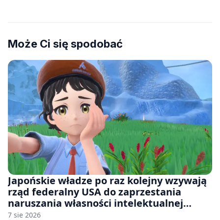
Może Ci się spodobać
Japońskie władze po raz kolejny wzywają
rząd federalny USA do zaprzestania
naruszania własności intelektualnej
japońskich gier i anime
7 sie 2026