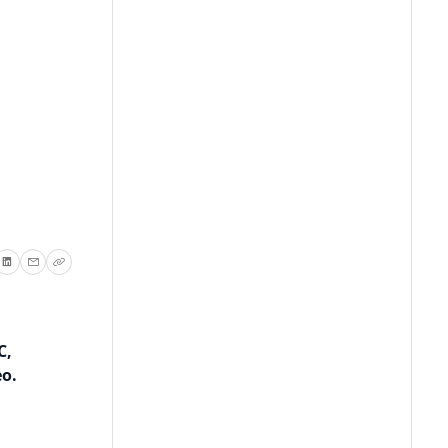
C,
o.