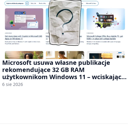
Microsoft usuwa własne publikacje
rekomendujące 32 GB RAM
użytkownikom Windows 11 – wciskając
nam przy tym komputery z 8 GB RAM po
6 sie 2026
zawyżonych cenach