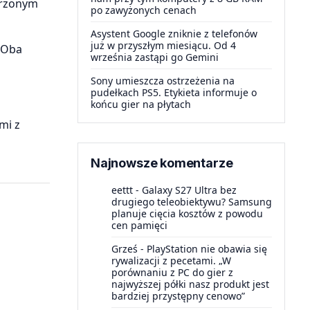
orzonym
po zawyżonych cenach
Asystent Google zniknie z telefonów
już w przyszłym miesiącu. Od 4
 Oba
września zastąpi go Gemini
Sony umieszcza ostrzeżenia na
pudełkach PS5. Etykieta informuje o
końcu gier na płytach
mi z
Najnowsze komentarze
eettt
-
Galaxy S27 Ultra bez
drugiego teleobiektywu? Samsung
planuje cięcia kosztów z powodu
cen pamięci
Grześ
-
PlayStation nie obawia się
rywalizacji z pecetami. „W
porównaniu z PC do gier z
najwyższej półki nasz produkt jest
bardziej przystępny cenowo”