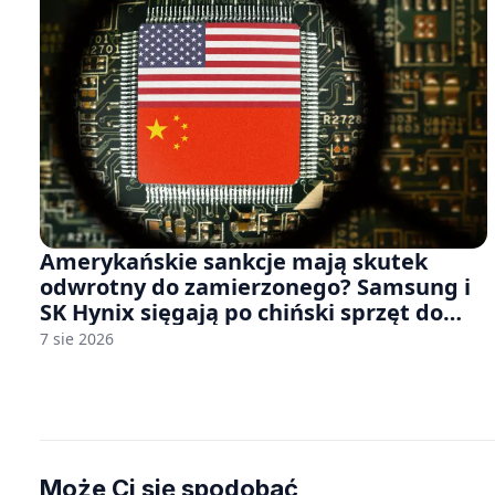
Amerykańskie sankcje mają skutek
odwrotny do zamierzonego? Samsung i
SK Hynix sięgają po chiński sprzęt do
fabryk chipów
7 sie 2026
Może Ci się spodobać