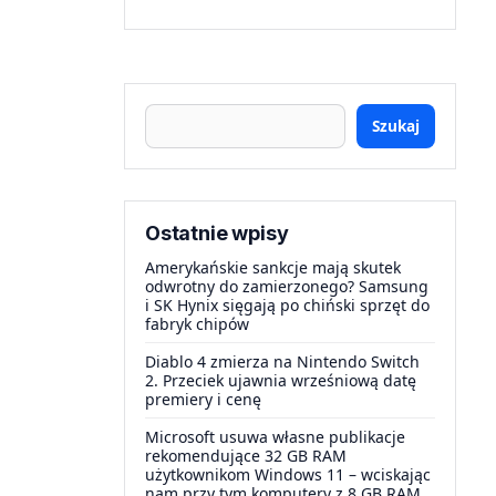
Szukaj
Ostatnie wpisy
Amerykańskie sankcje mają skutek
odwrotny do zamierzonego? Samsung
i SK Hynix sięgają po chiński sprzęt do
fabryk chipów
Diablo 4 zmierza na Nintendo Switch
2. Przeciek ujawnia wrześniową datę
premiery i cenę
Microsoft usuwa własne publikacje
rekomendujące 32 GB RAM
użytkownikom Windows 11 – wciskając
nam przy tym komputery z 8 GB RAM