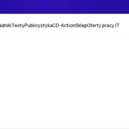
adniki
Testy
Publicystyka
CD-Action
Sklep
Oferty pracy IT