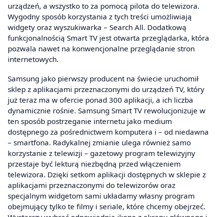
urządzeń, a wszystko to za pomocą pilota do telewizora.
Wygodny sposób korzystania z tych treści umożliwiają
widgety oraz wyszukiwarka – Search All. Dodatkową
funkcjonalnością Smart TV jest otwarta przeglądarka, która
pozwala nawet na konwencjonalne przeglądanie stron
internetowych.
Samsung jako pierwszy producent na świecie uruchomił
sklep z aplikacjami przeznaczonymi do urządzeń TV, który
już teraz ma w ofercie ponad 300 aplikacji, a ich liczba
dynamicznie rośnie. Samsung Smart TV rewolucjonizuje w
ten sposób postrzeganie internetu jako medium
dostępnego za pośrednictwem komputera i – od niedawna
– smartfona. Radykalnej zmianie ulega również samo
korzystanie z telewizji – gazetowy program telewizyjny
przestaje być lekturą niezbędną przed włączeniem
telewizora. Dzięki setkom aplikacji dostępnych w sklepie z
aplikacjami przeznaczonymi do telewizorów oraz
specjalnym widgetom sami układamy własny program
obejmujący tylko te filmy i seriale, które chcemy obejrzeć.
Wystarczy wybrać odpowiednią ikonę z ekranu głównego i