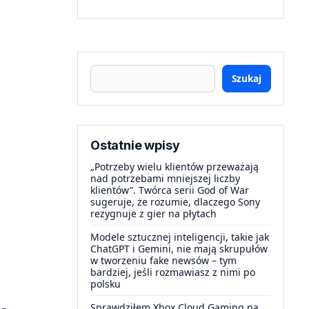
Szukaj
Ostatnie wpisy
„Potrzeby wielu klientów przeważają
nad potrzebami mniejszej liczby
klientów”. Twórca serii God of War
sugeruje, że rozumie, dlaczego Sony
rezygnuje z gier na płytach
Modele sztucznej inteligencji, takie jak
ChatGPT i Gemini, nie mają skrupułów
w tworzeniu fake newsów – tym
bardziej, jeśli rozmawiasz z nimi po
polsku
Sprawdziłem Xbox Cloud Gaming na