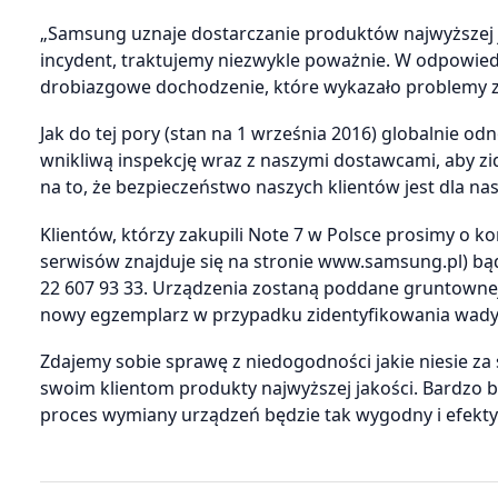
„Samsung uznaje dostarczanie produktów najwyższej j
incydent, traktujemy niezwykle poważnie. W odpowiedz
drobiazgowe dochodzenie, które wykazało problemy z 
Jak do tej pory (stan na 1 września 2016) globalnie 
wnikliwą inspekcję wraz z naszymi dostawcami, aby zi
na to, że bezpieczeństwo naszych klientów jest dla n
Klientów, którzy zakupili Note 7 w Polsce prosimy o
serwisów znajduje się na stronie www.samsung.pl) bąd
22 607 93 33. Urządzenia zostaną poddane gruntownej 
nowy egzemplarz w przypadku zidentyfikowania wady. 
Zdajemy sobie sprawę z niedogodności jakie niesie za
swoim klientom produkty najwyższej jakości. Bardzo 
proces wymiany urządzeń będzie tak wygodny i efektyw