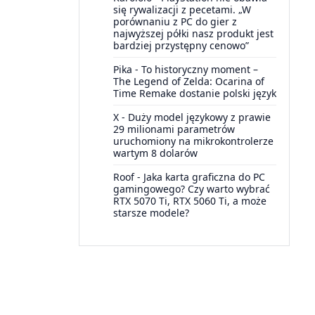
się rywalizacji z pecetami. „W
porównaniu z PC do gier z
najwyższej półki nasz produkt jest
bardziej przystępny cenowo”
Pika
-
To historyczny moment –
The Legend of Zelda: Ocarina of
Time Remake dostanie polski język
X
-
Duży model językowy z prawie
29 milionami parametrów
uruchomiony na mikrokontrolerze
wartym 8 dolarów
Roof
-
Jaka karta graficzna do PC
gamingowego? Czy warto wybrać
RTX 5070 Ti, RTX 5060 Ti, a może
starsze modele?