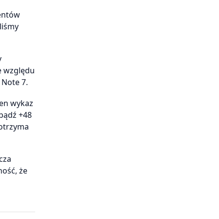
ientów
liśmy
y
e względu
 Note 7.
łen wykaz
 bądź +48
 otrzyma
cza
ność, że