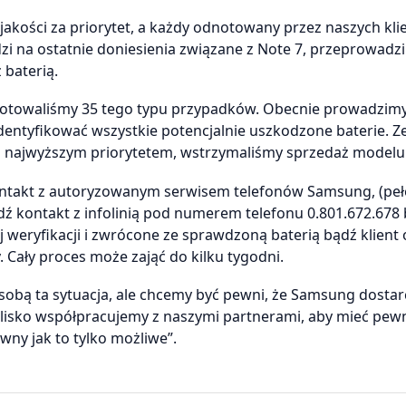
akości za priorytet, a każdy odnotowany przez naszych kl
i na ostatnie doniesienia związane z Note 7, przeprowadzi
baterią.
odnotowaliśmy 35 tego typu przypadków. Obecnie prowadzim
dentyfikować wszystkie potencjalnie uszkodzone baterie. Z
as najwyższym priorytetem, wstrzymaliśmy sprzedaż modelu
 kontakt z autoryzowanym serwisem telefonów Samsung, (pe
ź kontakt z infolinią pod numerem telefonu 0.801.672.678
weryfikacji i zwrócone ze sprawdzoną baterią bądź klient
Cały proces może zająć do kilku tygodni.
 sobą ta sytuacja, ale chcemy być pewni, że Samsung dostar
blisko współpracujemy z naszymi partnerami, aby mieć pew
ny jak to tylko możliwe”.