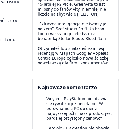
. Samsung
15-letniej PS Vicie. GreenVita to list
miłosny do fanów Vity, niemniej nie
liczcie na zbyt wiele [FELIETON]
ić już od
„Sztuczna inteligencja nie tworzy jej
od zera”. Szef studia Shift Up broni
kontrowersyjnego teledysku z
bohaterką Stellar Blade: Blood Rain
artfonu
Otrzymałeś lub znalazłeś kłamliwą
recenzję w Mapach Google? Appeals
Centre Europe ogłosiło nową ścieżkę
odwoławczą dla firm i konsumentów
Najnowsze komentarze
Woytec
-
PlayStation nie obawia
się rywalizacji z pecetami. „W
porównaniu z PC do gier z
najwyższej półki nasz produkt jest
bardziej przystępny cenowo”
Karololo
-
PlayStation nie obawia