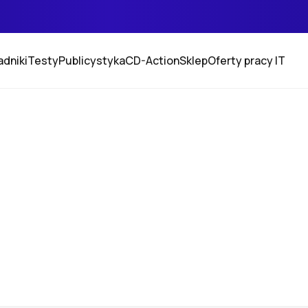
adniki
Testy
Publicystyka
CD-Action
Sklep
Oferty pracy IT