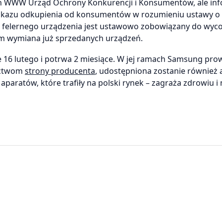
h WWW Urząd Ochrony Konkurencji i Konsumentów, ale inf
 nakazu odkupienia od konsumentów w rozumieniu ustawy 
 felernego urządzenia jest ustawowo zobowiązany do wyco
 tym wymiana już sprzedanych urządzeń.
e 16 lutego i potrwa 2 miesiące. W jej ramach Samsung pro
nictwom
strony producenta
, udostępniona zostanie również a
9 aparatów, które trafiły na polski rynek – zagraża zdrowiu i