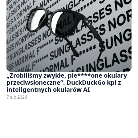
„Zrobiliśmy zwykłe, pie****one okulary
przeciwsłoneczne”. DuckDuckGo kpi z
inteligentnych okularów AI
7 sie 2026