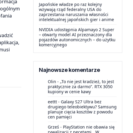
ormacja
Japońskie władze po raz kolejny
o ogólnym
wzywają rząd federalny USA do
zaprzestania naruszania własności
fania
intelektualnej japońskich gier i anime
NVIDIA udostępnia Alpamayo 2 Super
– otwarty model AI przeznaczony dla
wadzić
pojazdów autonomicznych – do użytku
plikacja,
komercyjnego
 musi
Najnowsze komentarze
Olin
-
„To nie jest kradzież, to jest
praktycznie za darmo”. RTX 3050
kupiony w cenie kawy
eettt
-
Galaxy S27 Ultra bez
drugiego teleobiektywu? Samsung
planuje cięcia kosztów z powodu
cen pamięci
Grześ
-
PlayStation nie obawia się
rywalizacji z pecetami. „W