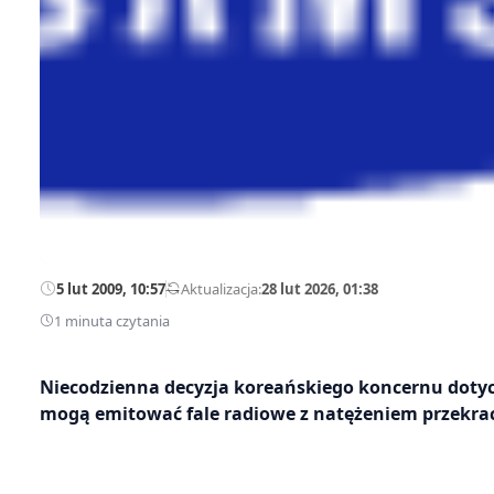
5 lut 2009, 10:57
—
Aktualizacja:
28 lut 2026, 01:38
1 minuta czytania
Niecodzienna decyzja koreańskiego koncernu doty
mogą emitować fale radiowe z natężeniem przekra