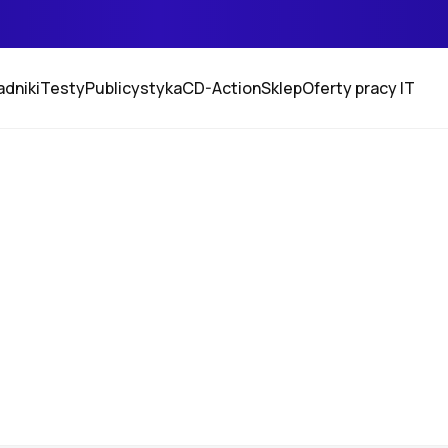
adniki
Testy
Publicystyka
CD-Action
Sklep
Oferty pracy IT