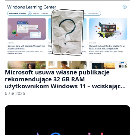
Microsoft usuwa własne publikacje
rekomendujące 32 GB RAM
użytkownikom Windows 11 – wciskając
nam przy tym komputery z 8 GB RAM po
6 sie 2026
zawyżonych cenach