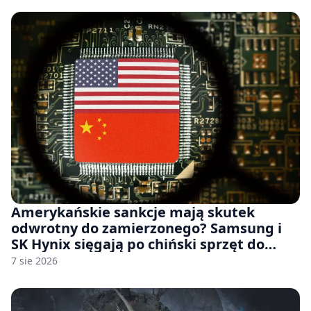
Amerykańskie sankcje mają skutek
odwrotny do zamierzonego? Samsung i
SK Hynix sięgają po chiński sprzęt do
fabryk chipów
7 sie 2026