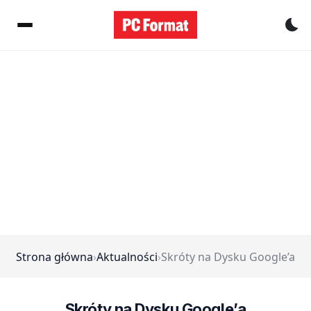
Pr
Strona główna
›
Aktualności
›
Skróty na Dysku Google’a
Skróty na Dysku Google’a