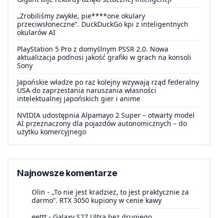
„Zrobiliśmy zwykłe, pie****one okulary
przeciwsłoneczne”. DuckDuckGo kpi z inteligentnych
okularów AI
PlayStation 5 Pro z domyślnym PSSR 2.0. Nowa
aktualizacja podnosi jakość grafiki w grach na konsoli
Sony
Japońskie władze po raz kolejny wzywają rząd federalny
USA do zaprzestania naruszania własności
intelektualnej japońskich gier i anime
NVIDIA udostępnia Alpamayo 2 Super – otwarty model
AI przeznaczony dla pojazdów autonomicznych – do
użytku komercyjnego
Najnowsze komentarze
Olin
-
„To nie jest kradzież, to jest praktycznie za
darmo”. RTX 3050 kupiony w cenie kawy
eettt
-
Galaxy S27 Ultra bez drugiego