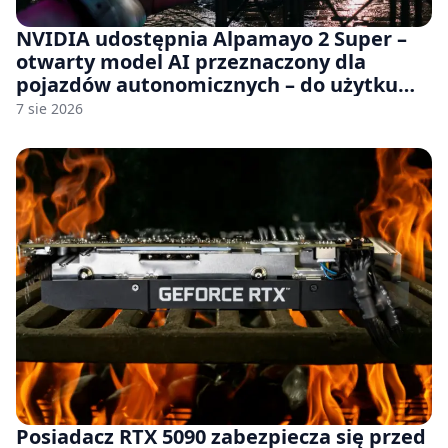
NVIDIA udostępnia Alpamayo 2 Super –
otwarty model AI przeznaczony dla
pojazdów autonomicznych – do użytku
komercyjnego
7 sie 2026
Posiadacz RTX 5090 zabezpiecza się przed