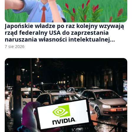
Japońskie władze po raz kolejny wzywają
rząd federalny USA do zaprzestania
naruszania własności intelektualnej
japońskich gier i anime
7 sie 2026