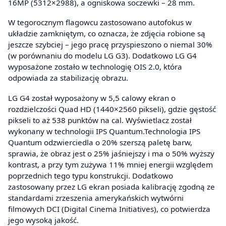
16MP (5312×2988), a ogniskowa soczewki – 28 mm.
W tegorocznym flagowcu zastosowano autofokus w
układzie zamkniętym, co oznacza, że zdjęcia robione są
jeszcze szybciej – jego pracę przyspieszono o niemal 30%
(w porównaniu do modelu LG G3). Dodatkowo LG G4
wyposażone zostało w technologię OIS 2.0, która
odpowiada za stabilizację obrazu.
LG G4 został wyposażony w 5,5 calowy ekran o
rozdzielczości Quad HD (1440×2560 pikseli), gdzie gęstość
pikseli to aż 538 punktów na cal. Wyświetlacz został
wykonany w technologii IPS Quantum.Technologia IPS
Quantum odzwierciedla o 20% szerszą paletę barw,
sprawia, że obraz jest o 25% jaśniejszy i ma o 50% wyższy
kontrast, a przy tym zużywa 11% mniej energii względem
poprzednich tego typu konstrukcji. Dodatkowo
zastosowany przez LG ekran posiada kalibrację zgodną ze
standardami zrzeszenia amerykańskich wytwórni
filmowych DCI (Digital Cinema Initiatives), co potwierdza
jego wysoką jakość.