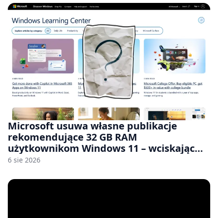
Microsoft usuwa własne publikacje
rekomendujące 32 GB RAM
użytkownikom Windows 11 – wciskając
nam przy tym komputery z 8 GB RAM po
6 sie 2026
zawyżonych cenach