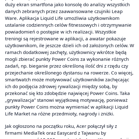
duży ekran smartfona jako konsolę do analizy wszystkich
danych zebranych przez zaawansowane czujniki Leap
Ware. Aplikacja Liquid Life umożliwia użytkownikom
ustalanie codziennych celów fitnessowych i otrzymywanie
powiadomień o postępie w ich realizacji. Wszystkie
treningi są rejestrowane w aplikacji, a awatar pokazuje
użytkownikom, ile jeszcze dzieli ich od założonych celów. W
ramach dodatkowej zachęty, użytkownicy wkrótce będą
mogli zbierać punkty Power Coins za wykonanie różnych
zadań, np. bieganie przez określoną ilość dni z rzędu czy
przejechanie określonego dystansu na rowerze. Co więcej,
smartwatch może motywować użytkowników zachęcając
ich do podjęcia zdrowej rywalizacji między sobą, by
przekonać się kto zdobędzie najwięcej Power Coins. Taka
„grywalizacja” stanowi wyjątkową motywację, ponieważ
punkty Power Coins można wymieniać w aplikacji Liquid
Life Market na różne przedmioty, nagrody i zniżki.
Jak ogłoszono na początku roku, Acer połączył siły z
firmami MediaTek oraz Easycard z Tajwanu by