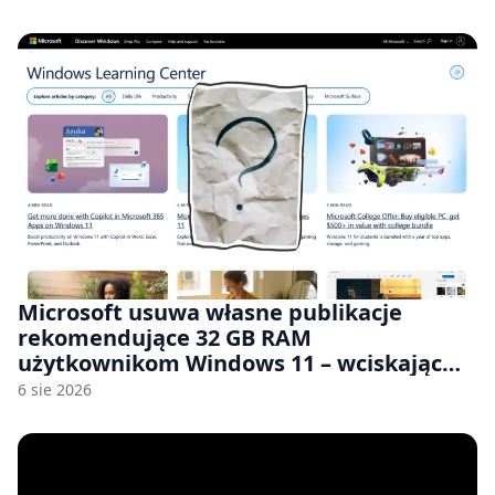
Microsoft usuwa własne publikacje
rekomendujące 32 GB RAM
użytkownikom Windows 11 – wciskając
nam przy tym komputery z 8 GB RAM po
6 sie 2026
zawyżonych cenach