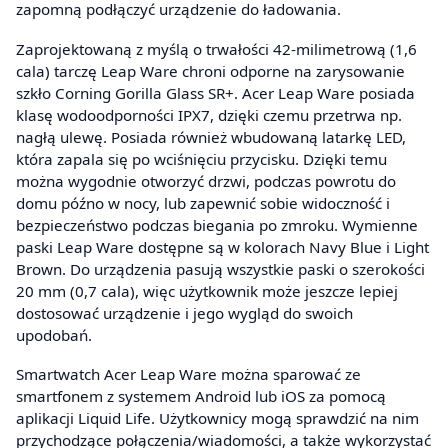
zapomną podłączyć urządzenie do ładowania.
Zaprojektowaną z myślą o trwałości 42-milimetrową (1,6
cala) tarczę Leap Ware chroni odporne na zarysowanie
szkło Corning Gorilla Glass SR+. Acer Leap Ware posiada
klasę wodoodporności IPX7, dzięki czemu przetrwa np.
nagłą ulewę. Posiada również wbudowaną latarkę LED,
która zapala się po wciśnięciu przycisku. Dzięki temu
można wygodnie otworzyć drzwi, podczas powrotu do
domu późno w nocy, lub zapewnić sobie widoczność i
bezpieczeństwo podczas biegania po zmroku. Wymienne
paski Leap Ware dostępne są w kolorach Navy Blue i Light
Brown. Do urządzenia pasują wszystkie paski o szerokości
20 mm (0,7 cala), więc użytkownik może jeszcze lepiej
dostosować urządzenie i jego wygląd do swoich
upodobań.
Smartwatch Acer Leap Ware można sparować ze
smartfonem z systemem Android lub iOS za pomocą
aplikacji Liquid Life. Użytkownicy mogą sprawdzić na nim
przychodzące połączenia/wiadomości, a także wykorzystać