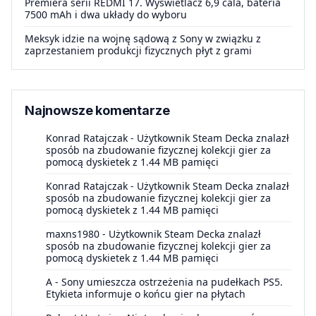
Premiera serii REDMI 17. Wyświetlacz 6,9 cala, bateria
7500 mAh i dwa układy do wyboru
Meksyk idzie na wojnę sądową z Sony w związku z
zaprzestaniem produkcji fizycznych płyt z grami
Najnowsze komentarze
Konrad Ratajczak
-
Użytkownik Steam Decka znalazł
sposób na zbudowanie fizycznej kolekcji gier za
pomocą dyskietek z 1.44 MB pamięci
Konrad Ratajczak
-
Użytkownik Steam Decka znalazł
sposób na zbudowanie fizycznej kolekcji gier za
pomocą dyskietek z 1.44 MB pamięci
maxns1980
-
Użytkownik Steam Decka znalazł
sposób na zbudowanie fizycznej kolekcji gier za
pomocą dyskietek z 1.44 MB pamięci
A
-
Sony umieszcza ostrzeżenia na pudełkach PS5.
Etykieta informuje o końcu gier na płytach