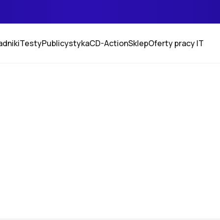
adniki
Testy
Publicystyka
CD-Action
Sklep
Oferty pracy IT