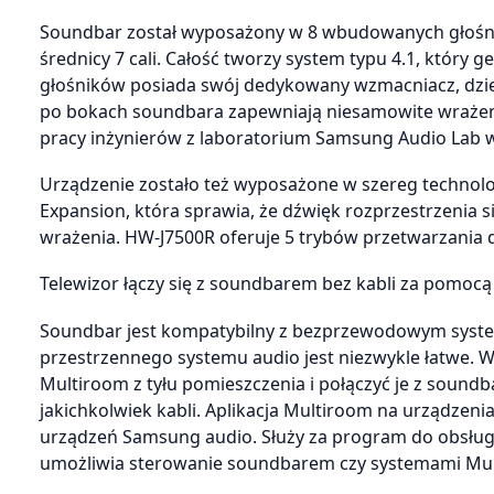
Soundbar został wyposażony w 8 wbudowanych głośn
średnicy 7 cali. Całość tworzy system typu 4.1, który
głośników posiada swój dedykowany wzmacniacz, dzięki
po bokach soundbara zapewniają niesamowite wrażenie
pracy inżynierów z laboratorium Samsung Audio Lab w 
Urządzenie zostało też wyposażone w szereg technolog
Expansion, która sprawia, że dźwięk rozprzestrzenia s
wrażenia. HW-J7500R oferuje 5 trybów przetwarzania dź
Telewizor łączy się z soundbarem bez kabli za pomocą
Soundbar jest kompatybilny z bezprzewodowym syst
przestrzennego systemu audio jest niezwykle łatwe.
Multiroom z tyłu pomieszczenia i połączyć je z sound
jakichkolwiek kabli. Aplikacja Multiroom na urządzen
urządzeń Samsung audio. Służy za program do obsług
umożliwia sterowanie soundbarem czy systemami Mu