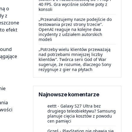
40 FPS. Gra wyciśnie siódme poty z
ną o
konsoli
dy z
„Przeanalizujemy nasze podejście do
ieszczone
testowania przez strony trzecie”.
to efekt
OpenAI reaguje na kolejne dwa
incydenty z udziałem autorskich
modeli
 Sound
„Potrzeby wielu klientów przeważają
nad potrzebami mniejszej liczby
iągające
klientów”. Twórca serii God of War
sugeruje, że rozumie, dlaczego Sony
rezygnuje z gier na płytach
nie
Najnowsze komentarze
ania
eettt
-
Galaxy S27 Ultra bez
iwości
drugiego teleobiektywu? Samsung
planuje cięcia kosztów z powodu
cen pamięci
Grześ
-
PlayStation nie obawia się