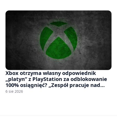
Xbox otrzyma własny odpowiednik
„platyn” z PlayStation za odblokowanie
100% osiągnięć? „Zespół pracuje nad
czymś, co ma się pojawić jeszcze w tym
6 sie 2026
roku”