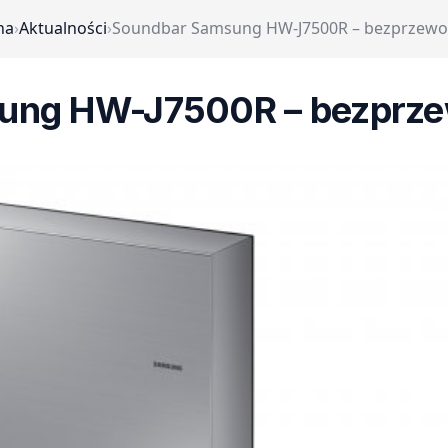
na
›
Aktualności
›
Soundbar Samsung HW-J7500R – bezprzew
ung HW-J7500R – bezprz