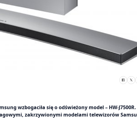
sung wzbogaciła się o odświeżony model – HW-J7500R.
 flagowymi, zakrzywionymi modelami telewizorów Sams