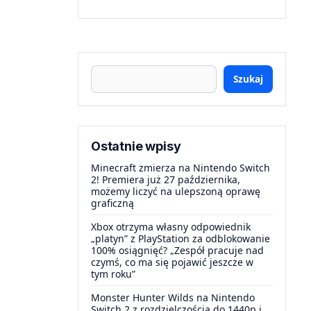
Szukaj
Ostatnie wpisy
Minecraft zmierza na Nintendo Switch
2! Premiera już 27 października,
możemy liczyć na ulepszoną oprawę
graficzną
Xbox otrzyma własny odpowiednik
„platyn” z PlayStation za odblokowanie
100% osiągnięć? „Zespół pracuje nad
czymś, co ma się pojawić jeszcze w
tym roku”
Monster Hunter Wilds na Nintendo
Switch 2 z rozdzielczością do 1440p i