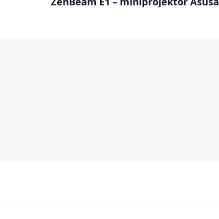
ZenBeam E1 – miniprojektor Asusa