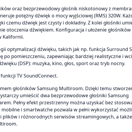
ików oraz bezprzewodowy głośnik niskotonowy z membra
 generuje potężny dźwięk o mocy wyjściowej (RMS) 320W. Każ
 czemu dźwięk jest czysty i dokładny. Z kolei głośniki um
 otoczenia dźwiękiem. Konfiguracja i ułożenie głośników 
Kalifornii.
ii optymalizacji dźwięku, takich jak np. funkcja Surround
ię po pomieszczeniu, zapewniając bardziej realistyczne i wc
więku (DSP): muzyka, kino, głos, sport oraz tryb nocny.
 funkcji TV SoundConnect.
emem głośników Samsung Multiroom. Dzięki temu stworze
 Wystarczy umieścić dwa bezprzewodowe głośniki Samsung
barem. Pełny efekt przestrzenny można uzyskać bez stosow
ia mobilne i smartwatche pozwala w pełni wykorzystać możl
i plików i różnorodnych serwisów streamingowych, a także
ltiroom.