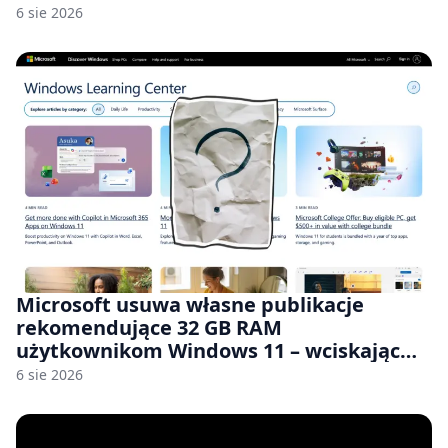
6 sie 2026
Microsoft usuwa własne publikacje
rekomendujące 32 GB RAM
użytkownikom Windows 11 – wciskając
nam przy tym komputery z 8 GB RAM po
6 sie 2026
zawyżonych cenach