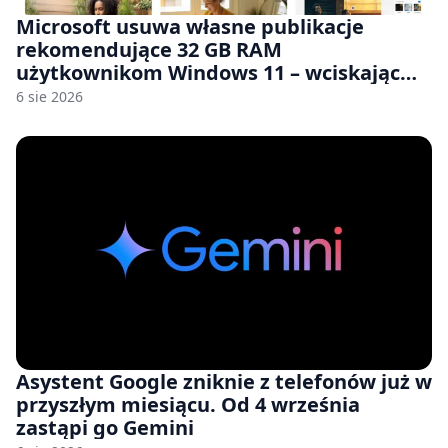
Microsoft usuwa własne publikacje
rekomendujące 32 GB RAM
użytkownikom Windows 11 – wciskając
nam przy tym komputery z 8 GB RAM po
6 sie 2026
zawyżonych cenach
Asystent Google zniknie z telefonów już w
przyszłym miesiącu. Od 4 września
zastąpi go Gemini