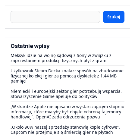
Szukaj
Ostatnie wpisy
Meksyk idzie na wojnę sądową z Sony w związku z
zaprzestaniem produkcji fizycznych płyt z grami
Użytkownik Steam Decka znalazł sposób na zbudowanie
fizycznej kolekcji gier za pomocą dyskietek z 1.44 MB
pamięci
Niemiecki i europejski sektor gier potrzebują wsparcia.
Stowarzyszenie Game apeluje do polityków
„W skardze Apple nie opisano w wystarczającym stopniu
informacji, które miałyby być objęte ochroną tajemnicy
handlowej”. OpenAI żąda odrzucenia pozwu
„Około 90% naszej sprzedaży stanowią kopie cyfrowe”.
Capcom nie przejmuje się śmiercią gier na płytach