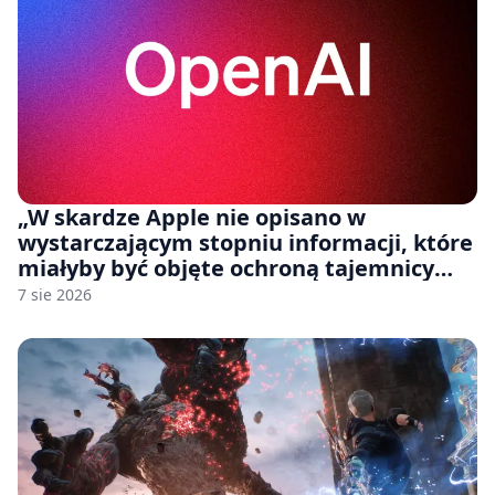
„W skardze Apple nie opisano w
wystarczającym stopniu informacji, które
miałyby być objęte ochroną tajemnicy
handlowej”. OpenAI żąda odrzucenia
7 sie 2026
pozwu