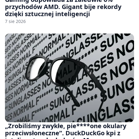
przychodów AMD. Gigant bije rekordy
dzięki sztucznej inteligencji
7 sie 2026
„Zrobiliśmy zwykłe, pie****one okulary
przeciwsłoneczne”. DuckDuckGo kpi z