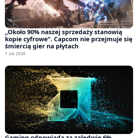
„Około 90% naszej sprzedaży stanowią
kopie cyfrowe”. Capcom nie przejmuje się
śmiercią gier na płytach
7 sie 2026
Gaming odpowiada za zaledwie 6%