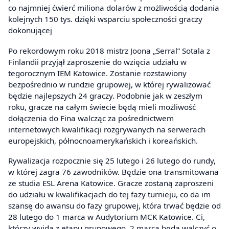
co najmniej ćwierć miliona dolarów z możliwością dodania
kolejnych 150 tys. dzięki wsparciu społeczności graczy
dokonującej
Po rekordowym roku 2018 mistrz Joona „Serral” Sotala z
Finlandii przyjął zaproszenie do wzięcia udziału w
tegorocznym IEM Katowice. Zostanie rozstawiony
bezpośrednio w rundzie grupowej, w której rywalizować
będzie najlepszych 24 graczy. Podobnie jak w zeszłym
roku, gracze na całym świecie będą mieli możliwość
dołączenia do Fina walcząc za pośrednictwem
internetowych kwalifikacji rozgrywanych na serwerach
europejskich, północnoamerykańskich i koreańskich.
Rywalizacja rozpocznie się 25 lutego i 26 lutego do rundy,
w której zagra 76 zawodników. Będzie ona transmitowana
ze studia ESL Arena Katowice. Gracze zostaną zaproszeni
do udziału w kwalifikacjach do tej fazy turnieju, co da im
szansę do awansu do fazy grupowej, która trwać będzie od
28 lutego do 1 marca w Audytorium MCK Katowice. Ci,
którzy wyjdą z etapu grupowego, 2 marca będą walczyć o