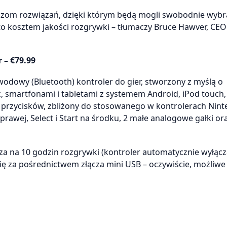
aczom rozwiązań, dzięki którym będą mogli swobodnie wybr
 to kosztem jakości rozgrywki – tłumaczy Bruce Hawver, CEO
 – €79.99
wodowy (Bluetooth) kontroler do gier, stworzony z myślą o
 smartfonami i tabletami z systemem Android, iPod touch,
d przycisków, zbliżony do stosowanego w kontrolerach Nin
o prawej, Select i Start na środku, 2 małe analogowe gałki o
a na 10 godzin rozgrywki (kontroler automatycznie wyłącza 
ię za pośrednictwem złącza mini USB – oczywiście, możliwe 