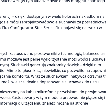
ze słuchawek (w tym układzie dwie osoby mogą słuchać teg
encji – dzięki dostępnym w wielu kolorach nakładkom na
będzie mógł zaprojektować swoje słuchawki za pośrednict
Flux Configurator. SteelSeries Flux pojawi się na rynku w
których zastosowano przetworniki z technologią balanced a
remu możliwe jest pełne wykorzystanie możliwości słuchaw
nym). Słuchawki generują znakomity dźwięk – dzięki nim
o. Mimo to głośniki są niewielkie, co pozwoliło na zapewni
ięcania komfortu. Wraz ze słuchawkami nabywca otrzyma t
, umożliwiające idealne dopasowanie słuchawek do uszu.
mieszczony na kablu mikrofon z przyciskami do przyjmowa
tworu. Zastosowany w tym modelu przewód nie plącze się 
nformacji o urządzeniu znaleźć można na stronie