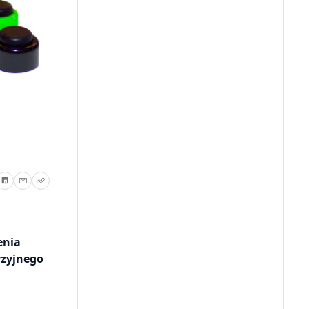
enia
yzyjnego