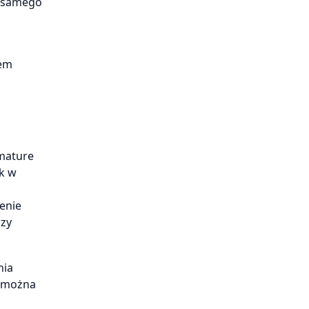
o samego
wem
rmature
ek w
enie
rzy
nia
i można