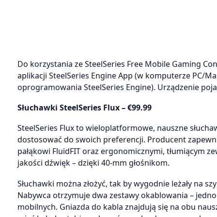
Do korzystania ze SteelSeries Free Mobile Gaming Con
aplikacji SteelSeries Engine App (w komputerze PC/M
oprogramowania SteelSeries Engine). Urządzenie poja
Słuchawki SteelSeries Flux – €99.99
SteelSeries Flux to wieloplatformowe, nauszne słucha
dostosować do swoich preferencji. Producent zapewnia
pałąkowi FluidFIT oraz ergonomicznymi, tłumiącym z
jakości dźwięk – dzięki 40-mm głośnikom.
Słuchawki można złożyć, tak by wygodnie leżały na szyi
Nabywca otrzymuje dwa zestawy okablowania – jedno 
mobilnych. Gniazda do kabla znajdują się na obu naus