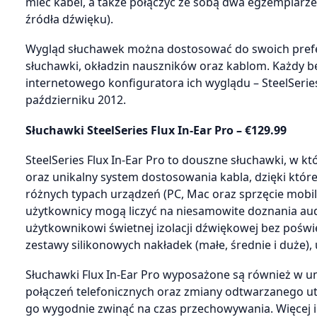
mieć kabel, a także połączyć ze sobą dwa egzemplar
źródła dźwięku).
Wygląd słuchawek można dostosować do swoich prefer
słuchawki, okładzin nauszników oraz kablom. Każdy 
internetowego konfiguratora ich wyglądu – SteelSeries 
październiku 2012.
Słuchawki SteelSeries Flux In-Ear Pro – €129.99
SteelSeries Flux In-Ear Pro to douszne słuchawki, w 
oraz unikalny system dostosowania kabla, dzięki któ
różnych typach urządzeń (PC, Mac oraz sprzęcie mobil
użytkownicy mogą liczyć na niesamowite doznania audi
użytkownikowi świetnej izolacji dźwiękowej bez pośw
zestawy silikonowych nakładek (małe, średnie i duże)
Słuchawki Flux In-Ear Pro wyposażone są również w u
połączeń telefonicznych oraz zmiany odtwarzanego u
go wygodnie zwinąć na czas przechowywania. Więcej i