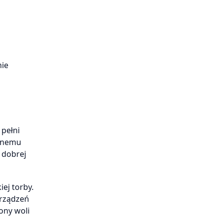
nie
 pełni
wanemu
 dobrej
iej torby.
urządzeń
ony woli