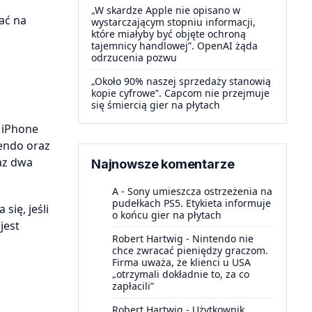
„W skardze Apple nie opisano w
ać na
wystarczającym stopniu informacji,
które miałyby być objęte ochroną
tajemnicy handlowej”. OpenAI żąda
odrzucenia pozwu
„Około 90% naszej sprzedaży stanowią
kopie cyfrowe”. Capcom nie przejmuje
się śmiercią gier na płytach
 iPhone
tendo oraz
raz dwa
Najnowsze komentarze
A
-
Sony umieszcza ostrzeżenia na
pudełkach PS5. Etykieta informuje
się, jeśli
o końcu gier na płytach
jest
Robert Hartwig
-
Nintendo nie
chce zwracać pieniędzy graczom.
Firma uważa, że klienci u USA
„otrzymali dokładnie to, za co
zapłacili”
Robert Hartwig
-
Użytkownik