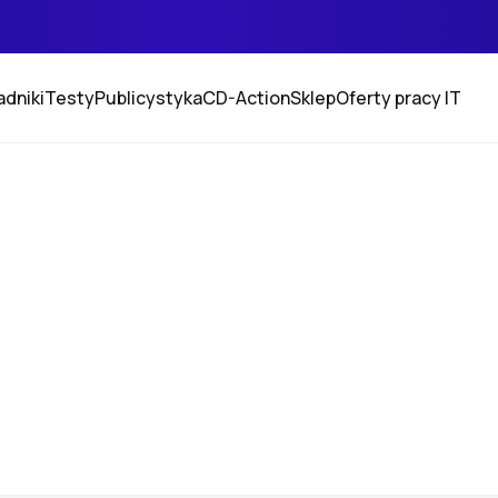
adniki
Testy
Publicystyka
CD-Action
Sklep
Oferty pracy IT