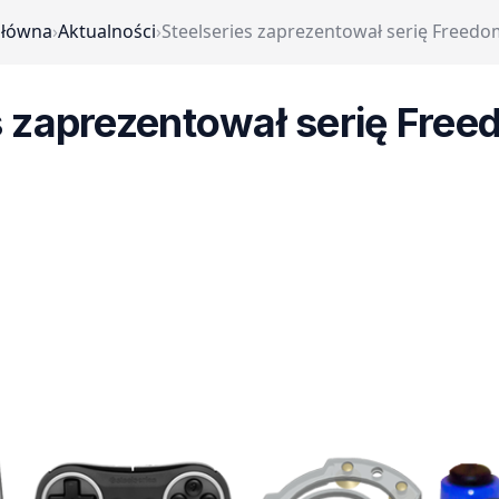
główna
›
Aktualności
›
Steelseries zaprezentował serię Freedo
s zaprezentował serię Free