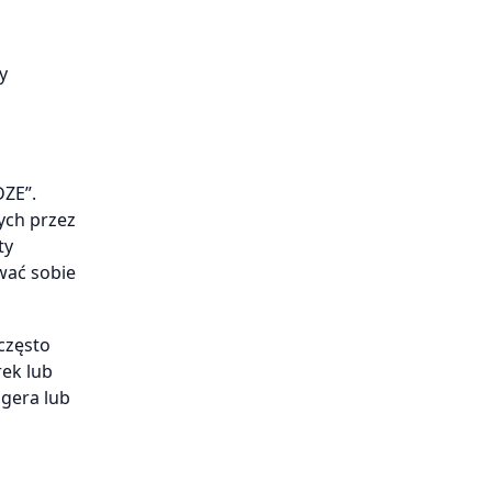
y
DZE”.
ych przez
ty
wać sobie
często
rek lub
ggera lub