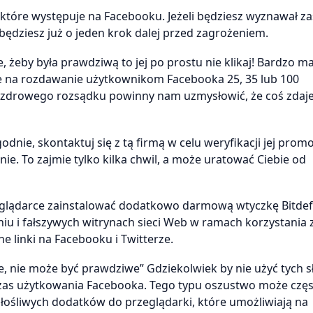
które występuje na Facebooku. Jeżeli będziesz wyznawał za
 będziesz już o jeden krok dalej przed zagrożeniem.
e, żeby była prawdziwą to jej po prostu nie klikaj! Bardzo m
e na rozdawanie użytkownikom Facebooka 25, 35 lub 100
 zdrowego rozsądku powinny nam uzmysłowić, że coś zdaje
nie, skontaktuj się z tą firmą w celu weryfikacji jej promoc
nie. To zajmie tylko kilka chwil, a może uratować Ciebie od
przeglądarce zainstalować dodatkowo darmową wtyczkę Bitde
iu i fałszywych witrynach sieci Web w ramach korzystania 
 linki na Facebooku i Twitterze.
ie, nie może być prawdziwe” Gdziekolwiek by nie użyć tych s
czas użytkowania Facebooka. Tego typu oszustwo może częs
 złośliwych dodatków do przeglądarki, które umożliwiają na