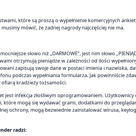
twami, które są proszą o wypełnienie komercyjnych ankiet
e musimy mówić, że żadnej nagrody najczęściej nie ma.
ze mocniejsze słowo niż „DARMOWE”, jest nim słowo „PIENIĄ
wami otrzymują pieniądze w zależności od ilości wypełnion
owani zapisują swoje dane w postaci imienia i nazwiska, da
onu podczas wypełniania formularza. Jak powinniście zda
ofiarą kradzieży tożsamości.
et jest infekcja złośliwym oprogramowaniem. Użytkownicy 
ki, które mogą się wydawać grami, dodatkami do przegląda
tualnej ochrony, mogą bezwiednie zainstalować wirusa, keylo
nder radzi: