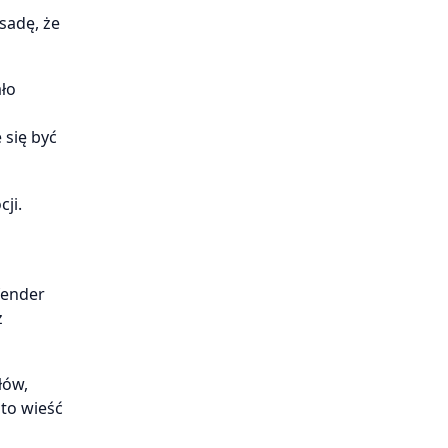
sadę, że
ało
 się być
ji.
fender
z
łów,
to wieść