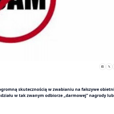
 ogromną skutecznością w zwabianiu na fałszywe obietn
udziału w tak zwanym odbiorze „darmowej” nagrody lub