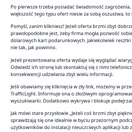
Po pierwsze trzeba posiadać świadomość zagrożenia, 
większość tego typu ofert niesie za sobą oszustwa, to
Pomyśl, zanim klikniesz! Jeżeli oferta brzmi zbyt dobrz
prawdopodobne jest, żeby firma mogła pozwolić sobi
dolarowych kart podarunkowych. Jakiekolwiek resztki
nie tak, jak powinno.
Jeżeli prezentowana oferta wydaje się wyglądać wiarygod
Odwiedź ich stronę lub skontaktuj się z nimi telefonicz
konsekwencji udzielania zbyt wielu informacji.
Jeśli obawiamy się kliknięcia w zły link, możemy w 
TrafficLight. Informuje ona o złośliwym oprogramowan
wyszukiwarki. Dodatkowo wykrywa i blokuje podejrzane
Jak mówi stare przysłowie „Jeżeli coś brzmi zbyt piękn
sprawdzają się one idealnie w byciu przezornym pod
użytkowników do instalacji nieuczciwych aplikacji lub