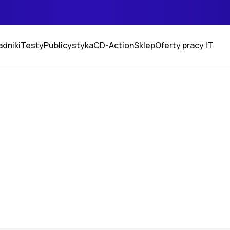
adniki
Testy
Publicystyka
CD-Action
Sklep
Oferty pracy IT