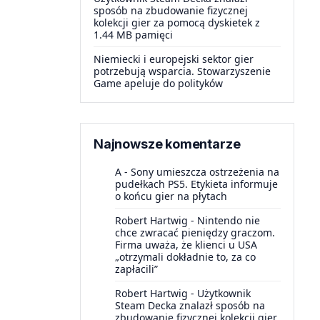
sposób na zbudowanie fizycznej
kolekcji gier za pomocą dyskietek z
1.44 MB pamięci
Niemiecki i europejski sektor gier
potrzebują wsparcia. Stowarzyszenie
Game apeluje do polityków
Najnowsze komentarze
A
-
Sony umieszcza ostrzeżenia na
pudełkach PS5. Etykieta informuje
o końcu gier na płytach
Robert Hartwig
-
Nintendo nie
chce zwracać pieniędzy graczom.
Firma uważa, że klienci u USA
„otrzymali dokładnie to, za co
zapłacili”
Robert Hartwig
-
Użytkownik
Steam Decka znalazł sposób na
zbudowanie fizycznej kolekcji gier