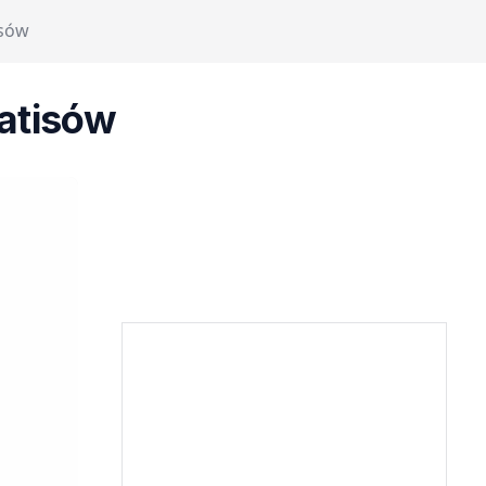
isów
ratisów