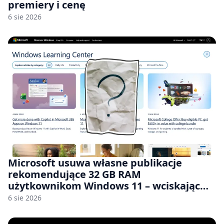
premiery i cenę
6 sie 2026
Microsoft usuwa własne publikacje
rekomendujące 32 GB RAM
użytkownikom Windows 11 – wciskając
nam przy tym komputery z 8 GB RAM po
6 sie 2026
zawyżonych cenach