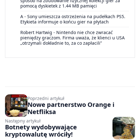
sposób na zbudowanie fizycznej kolekcji gier za
pomocą dyskietek z 1.44 MB pamięci
A
-
Sony umieszcza ostrzeżenia na pudełkach PS5.
Etykieta informuje o końcu gier na płytach
Robert Hartwig
-
Nintendo nie chce zwracać
pieniędzy graczom. Firma uważa, że klienci u USA
„otrzymali dokładnie to, za co zapłacili”
Poprzedni artykuł
Nowe partnerstwo Orange i
Netfliksa
Następny artykuł
Botnety wydobywające
kryptowalutę wróciły!